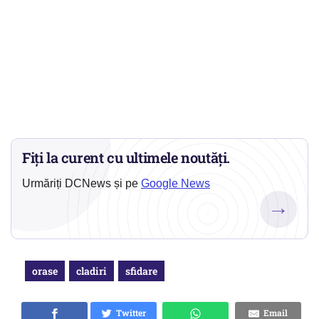
Fiți la curent cu ultimele noutăți.
Urmăriți DCNews și pe
Google News
→
orase
cladiri
sfidare
Twitter
Email