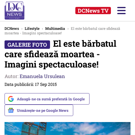
DCNews TV
DCNews
›
Lifestyle
›
Multimedia
›
El este bărbatul care sfidează
moartea - Imagini spectaculoase!
El este bărbatul
care sfidează moartea -
Imagini spectaculoase!
Autor:
Emanuela Ursulean
Data publicării: 17 Sep 2015
Adaugă-ne ca sursă preferată în Google
Urmărește-ne pe Google News