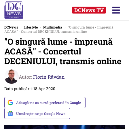
DCNews TV
DCNews
›
Lifestyle
›
Multimedia
›
"O singură lume - împreună
ACASĂ" - Concertul DECENIULUI, transmis online
"O singură lume - împreună
ACASĂ" - Concertul
DECENIULUI, transmis online
Autor:
Florin Răvdan
Data publicării: 18 Apr 2020
Adaugă-ne ca sursă preferată în Google
Urmărește-ne pe Google News