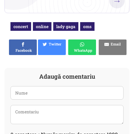
concert
online
lady gaga
oms
Twitter
Email
Facebook
WhatsApp
Adaugă comentariu