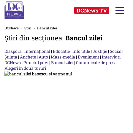
DCNews TV
DCNews
›
Stiri
›
Bancul zilei
Știri din secțiunea:
Bancul zilei
Diaspora
|
Internațional
|
Educatie
|
Info utile
|
Justiție
|
Social
|
Știinta
|
Anchete
|
Auto
|
Mass-media
|
Eveniment
|
Interviuri
DCNews
|
Punctul pe zi
|
Bancul zilei
|
Comunicate de presa
|
Alegeri în două tururi