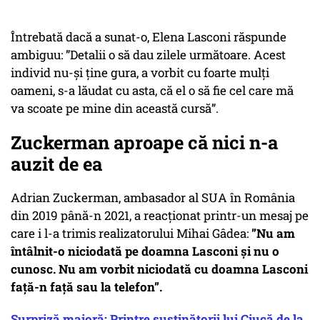
Întrebată dacă a sunat-o, Elena Lasconi răspunde
ambiguu: ”Detalii o să dau zilele următoare. Acest
individ nu-şi ţine gura, a vorbit cu foarte mulţi
oameni, s-a lăudat cu asta, că el o să fie cel care mă
va scoate pe mine din această cursă”.
Zuckerman aproape că nici n-a
auzit de ea
Adrian Zuckerman, ambasador al SUA în România
din 2019 până-n 2021, a reacționat printr-un mesaj pe
care i l-a trimis realizatorului Mihai Gâdea:
”Nu am
întâlnit-o niciodată pe doamna Lasconi și nu o
cunosc. Nu am vorbit niciodată cu doamna Lasconi
față-n față sau la telefon”.
Surpriză majoră: Printre susținătorii lui Ciucă de la