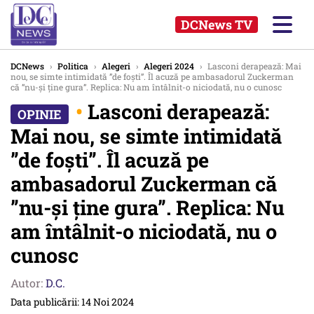
DCNews TV
DCNews
›
Politica
›
Alegeri
›
Alegeri 2024
›
Lasconi derapează: Mai
nou, se simte intimidată ”de foști”. Îl acuză pe ambasadorul Zuckerman
că ”nu-și ține gura”. Replica: Nu am întâlnit-o niciodată, nu o cunosc
•
Lasconi derapează:
Mai nou, se simte intimidată
”de foști”. Îl acuză pe
ambasadorul Zuckerman că
”nu-și ține gura”. Replica: Nu
am întâlnit-o niciodată, nu o
cunosc
Autor:
D.C.
Data publicării: 14 Noi 2024