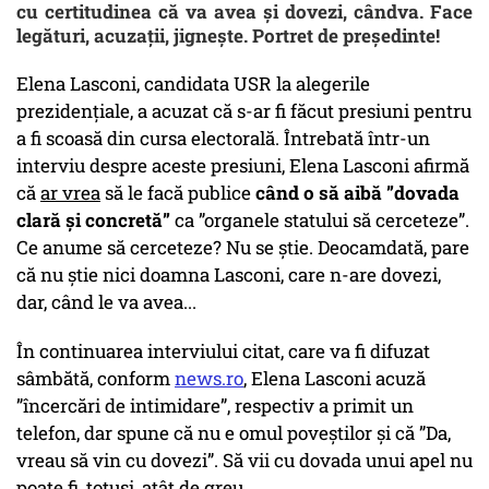
cu certitudinea că va avea și dovezi, cândva. Face
legături, acuzații, jignește. Portret de președinte!
Elena Lasconi, candidata USR la alegerile
prezidențiale, a acuzat că s-ar fi făcut presiuni pentru
a fi scoasă din cursa electorală. Întrebată într-un
interviu despre aceste presiuni, Elena Lasconi afirmă
că
ar vrea
să le facă publice
când o să aibă ”dovada
clară și concretă”
ca ”organele statului să cerceteze”.
Ce anume să cerceteze? Nu se știe. Deocamdată, pare
că nu știe nici doamna Lasconi, care n-are dovezi,
dar, când le va avea...
În continuarea interviului citat, care va fi difuzat
sâmbătă, conform
news.ro
, Elena Lasconi acuză
”încercări de intimidare”, respectiv a primit un
telefon, dar spune că nu e omul poveștilor și că ”Da,
vreau să vin cu dovezi”. Să vii cu dovada unui apel nu
poate fi, totuși, atât de greu.