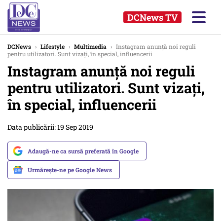
DCNews TV
DCNews
›
Lifestyle
›
Multimedia
›
Instagram anunță noi reguli
pentru utilizatori. Sunt vizați, în special, influencerii
Instagram anunță noi reguli
pentru utilizatori. Sunt vizați,
în special, influencerii
Data publicării: 19 Sep 2019
Adaugă-ne ca sursă preferată în Google
Urmărește-ne pe Google News