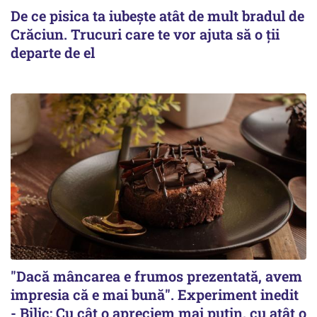
De ce pisica ta iubește atât de mult bradul de
Crăciun. Trucuri care te vor ajuta să o ții
departe de el
"Dacă mâncarea e frumos prezentată, avem
impresia că e mai bună". Experiment inedit
- Bilic: Cu cât o apreciem mai puțin, cu atât o