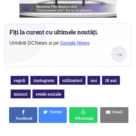
Fiți la curent cu ultimele noutăți.
Urmăriți DCNews și pe
Google News
→
reguli
instagram
utilizatori
noi
18 ani
minori
retele sociale
Twitter
Email
Facebook
WhatsApp