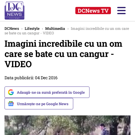
DCNews TV
DCNews
›
Lifestyle
›
Multimedia
›
Imagini incredibile cu un om care
se bate cu un cangur - VIDEO
Imagini incredibile cu un om
care se bate cu un cangur -
VIDEO
Data publicării: 04 Dec 2016
Adaugă-ne ca sursă preferată în Google
Urmărește-ne pe Google News