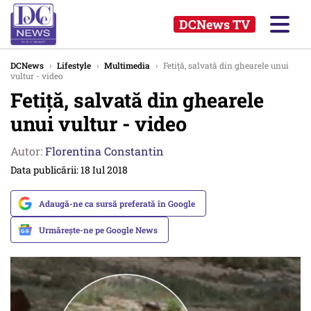
DCNews TV
DCNews
›
Lifestyle
›
Multimedia
›
Fetiţă, salvată din ghearele unui
vultur - video
Fetiţă, salvată din ghearele
unui vultur - video
Autor:
Florentina Constantin
Data publicării: 18 Iul 2018
Adaugă-ne ca sursă preferată în Google
Urmărește-ne pe Google News