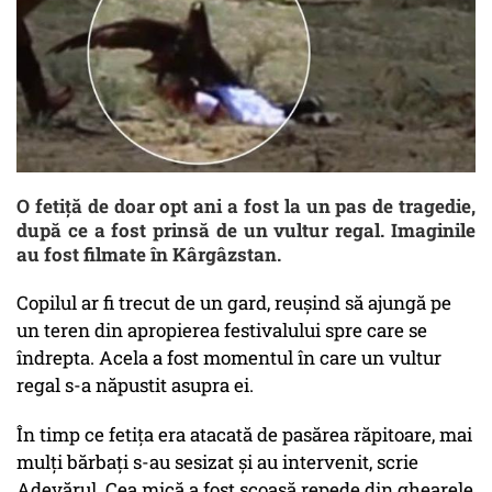
O fetiță de doar opt ani a fost la un pas de tragedie,
după ce a fost prinsă de un vultur regal. Imaginile
au fost filmate în Kârgâzstan.
Copilul ar fi trecut de un gard, reușind să ajungă pe
un teren din apropierea festivalului spre care se
îndrepta. Acela a fost momentul în care un vultur
regal s-a năpustit asupra ei.
În timp ce fetița era atacată de pasărea răpitoare, mai
mulți bărbați s-au sesizat și au intervenit, scrie
Adevărul. Cea mică a fost scoasă repede din ghearele