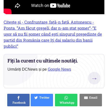
Citește și - Confruntare, față-n față, Antonescu -
Ponta. ”Am făcut greșeli, dar n-am stat șomer”-”E
ușor să nu fii șomer când ești singurul președinte de
partid din România care îți dai salariu din banii
publici”
Fiți la curent cu ultimele noutăți.
Urmăriți DCNews și pe
Google News
→
Twitter
Email
Facebook
WhatsApp