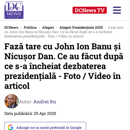
DCNews TV
DCNews
›
Politica
›
Alegeri
›
Alegeri Prezidențiale 2025
›
Fază tare
cu John Ion Banu și Nicușor Dan. Ce au făcut după ce s-a încheiat
dezbaterea prezidențială - Foto / Video în articol
Fază tare cu John Ion Banu și
Nicușor Dan. Ce au făcut după
ce s-a încheiat dezbaterea
prezidențială - Foto / Video în
articol
Autor:
Andrei Itu
Data publicării: 29 Apr 2025
Adaugă-ne ca sursă preferată în Google