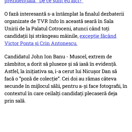
prezidențială. ”De ce sunt eu aici?”
O fază interesantă s-a întâmplat la finalul dezbaterii
organizate de TVR Info în această seară în Sala
Unirii de la Palatul Cotroceni, atunci când toți
candidații își strângeau mâinile,
excepție făcând
Victor Ponta și Crin Antonescu.
Candidatul John Ion Banu - Muscel, extrem de
zâmbitor, a dorit să pluseze și să iasă în evidență.
Astfel, la inițiativa sa, i-a cerut lui Nicușor Dan să
facă o ”poză de colecție”. Cei doi au rămas câteva
secunde în mijlocul sălii, pentru a-și face fotografii, în
contextul în care ceilalți candidați plecaseră deja
prin sală.