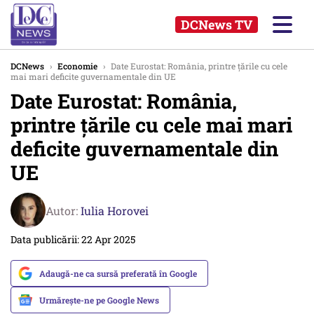
DCNews TV
DCNews
›
Economie
›
Date Eurostat: România, printre țările cu cele
mai mari deficite guvernamentale din UE
Date Eurostat: România,
printre țările cu cele mai mari
deficite guvernamentale din
UE
Autor:
Iulia Horovei
Data publicării: 22 Apr 2025
Adaugă-ne ca sursă preferată în Google
Urmărește-ne pe Google News