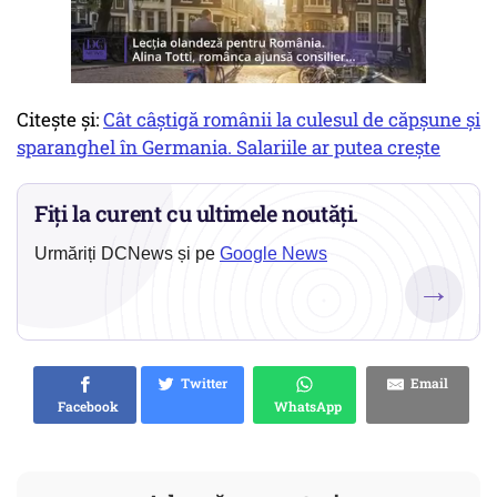
Citește și:
Cât câștigă românii la culesul de căpșune și
sparanghel în Germania. Salariile ar putea crește
Fiți la curent cu ultimele noutăți.
Urmăriți DCNews și pe
Google News
→
Twitter
Email
Facebook
WhatsApp