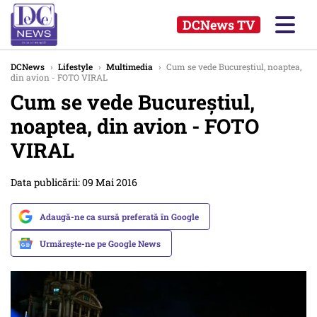
DCNews TV
DCNews
›
Lifestyle
›
Multimedia
›
Cum se vede Bucureștiul, noaptea,
din avion - FOTO VIRAL
Cum se vede Bucureștiul,
noaptea, din avion - FOTO
VIRAL
Data publicării: 09 Mai 2016
Adaugă-ne ca sursă preferată în Google
Urmărește-ne pe Google News