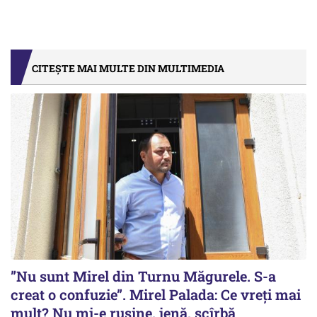
CITEȘTE MAI MULTE DIN MULTIMEDIA
”Nu sunt Mirel din Turnu Măgurele. S-a
creat o confuzie”. Mirel Palada: Ce vreți mai
mult? Nu mi-e rușine, jenă, scîrbă