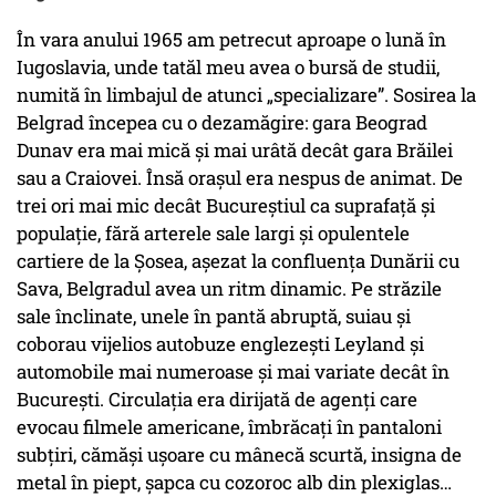
În vara anului 1965 am petrecut aproape o lună în
Iugoslavia, unde tatăl meu avea o bursă de studii,
numită în limbajul de atunci „specializare”. Sosirea la
Belgrad începea cu o dezamăgire: gara Beograd
Dunav era mai mică şi mai urâtă decât gara Brăilei
sau a Craiovei. Însă oraşul era nespus de animat. De
trei ori mai mic decât Bucureştiul ca suprafaţă şi
populaţie, fără arterele sale largi şi opulentele
cartiere de la Şosea, aşezat la confluenţa Dunării cu
Sava, Belgradul avea un ritm dinamic. Pe străzile
sale înclinate, unele în pantă abruptă, suiau şi
coborau vijelios autobuze englezeşti Leyland şi
automobile mai numeroase şi mai variate decât în
Bucureşti. Circulaţia era dirijată de agenţi care
evocau filmele americane, îmbrăcaţi în pantaloni
subţiri, cămăşi uşoare cu mânecă scurtă, insigna de
metal în piept, şapca cu cozoroc alb din plexiglas…