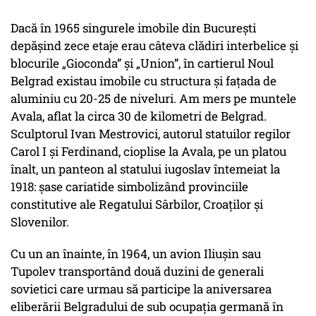
Dacă în 1965 singurele imobile din Bucureşti
depăşind zece etaje erau câteva clădiri interbelice şi
blocurile „Gioconda” şi „Union”, în cartierul Noul
Belgrad existau imobile cu structura şi faţada de
aluminiu cu 20-25 de niveluri. Am mers pe muntele
Avala, aflat la circa 30 de kilometri de Belgrad.
Sculptorul Ivan Mestrovici, autorul statuilor regilor
Carol I şi Ferdinand, cioplise la Avala, pe un platou
înalt, un panteon al statului iugoslav întemeiat la
1918: şase cariatide simbolizând provinciile
constitutive ale Regatului Sârbilor, Croaţilor şi
Slovenilor.
Cu un an înainte, în 1964, un avion Iliuşin sau
Tupolev transportând două duzini de generali
sovietici care urmau să participe la aniversarea
eliberării Belgradului de sub ocupaţia germană în