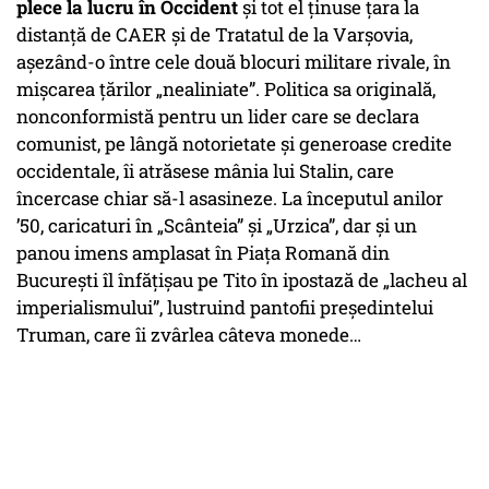
plece la lucru în Occident
şi tot el ţinuse ţara la
distanţă de CAER şi de Tratatul de la Varşovia,
aşezând-o între cele două blocuri militare rivale, în
mişcarea ţărilor „nealiniate”. Politica sa originală,
nonconformistă pentru un lider care se declara
comunist, pe lângă notorietate şi generoase credite
occidentale, îi atrăsese mânia lui Stalin, care
încercase chiar să-l asasineze. La începutul anilor
’50, caricaturi în „Scânteia” şi „Urzica”, dar şi un
panou imens amplasat în Piaţa Romană din
Bucureşti îl înfăţişau pe Tito în ipostază de „lacheu al
imperialismului”, lustruind pantofii preşedintelui
Truman, care îi zvârlea câteva monede…