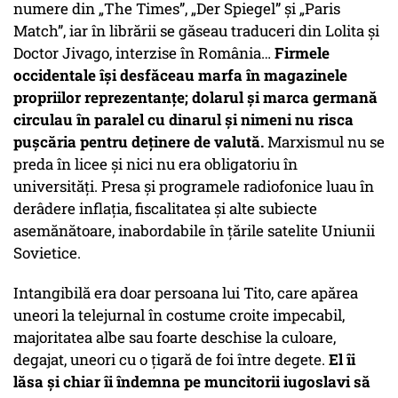
numere din „The Times”, „Der Spiegel” şi „Paris
Match”, iar în librării se găseau traduceri din Lolita şi
Doctor Jivago, interzise în România…
Firmele
occidentale îşi desfăceau marfa în magazinele
propriilor reprezentanţe; dolarul şi marca germană
circulau în paralel cu dinarul şi nimeni nu risca
puşcăria pentru deţinere de valută.
Marxismul nu se
preda în licee şi nici nu era obligatoriu în
universităţi. Presa şi programele radiofonice luau în
derâdere inflaţia, fiscalitatea şi alte subiecte
asemănătoare, inabor­dabile în ţările satelite Uniunii
Sovietice.
Intangibilă era doar persoana lui Tito, care apărea
uneori la telejurnal în costume croite impecabil,
majoritatea albe sau foarte deschise la culoare,
degajat, uneori cu o ţigară de foi între degete.
El îi
lăsa şi chiar îi îndemna pe muncitorii iugoslavi să