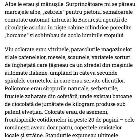
Albe le erau şi mănuşile. Surprinzătoare mi se păreau
marcajele albe, „zebrele” pentru pietoni, semafoarele
comutate automat, întrucât la Bucureşti agenţii de
circulaţie asudau în nişte cabine cilindrice poreclite
„borcane” şi schimbau de acolo luminile stopului.
Viu colorate erau vitrinele, parasolurile magazinelor
şi ale cafenelelor, mesele, scaunele, variatele sorturi
de îngheţată care ţâşneau ca un sfredel din maşinile
automate italiene, umplând în câteva secunde
spiralele cornetelor în care erau servite clienţilor.
Policrome erau siropurile naturale, şerbeturile,
fructele zaharate din cofetării, unde existau batoane
de ciocolată de jumătate de kilogram produse sub
patent elveţian. Colorate erau, de asemeni,
frontispiciile cotidienelor în peste 20 de pagini – cele
româneşti aveau doar patru, copertele revistelor
locale şi străine. Standurile expuneau ultimele