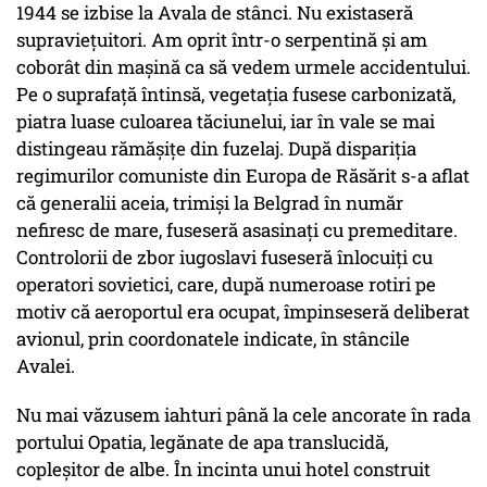
1944 se izbise la Avala de stânci. Nu existaseră
supra­vieţuitori. Am oprit într-o serpentină şi am
coborât din maşină ca să vedem urmele accidentului.
Pe o suprafaţă întinsă, vegetaţia fusese carbonizată,
piatra luase culoarea tăciunelui, iar în vale se mai
distingeau rămăşiţe din fuzelaj. După dispariţia
regimurilor comuniste din Europa de Răsărit s-a aflat
că generalii aceia, trimişi la Belgrad în număr
nefiresc de mare, fuseseră asasinaţi cu pre­me­ditare.
Controlorii de zbor iugoslavi fuseseră înlocuiţi cu
operatori sovietici, care, după numeroase rotiri pe
motiv că aeroportul era ocupat, împinseseră deliberat
avionul, prin coordonatele indicate, în stâncile
Avalei.
Nu mai văzusem iahturi până la cele ancorate în rada
portului Opatia, legănate de apa translucidă,
copleşitor de albe. În incinta unui hotel construit