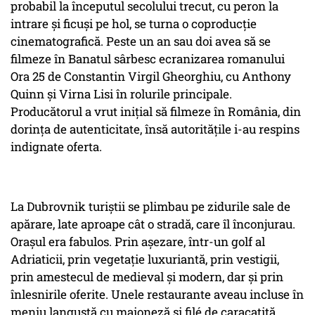
probabil la începutul secolului trecut, cu peron la
intrare şi ficuşi pe hol, se turna o coproducţie
cinema­tografică. Peste un an sau doi avea să se
filmeze în Banatul sârbesc ecranizarea romanului
Ora 25 de Constantin Virgil Gheorghiu, cu Anthony
Quinn şi Virna Lisi în rolurile principale.
Producătorul a vrut iniţial să filmeze în România, din
dorinţa de autenticitate, însă autorităţile i-au respins
indignate oferta.
La Dubrovnik turiştii se plimbau pe zidurile sale de
apărare, late aproape cât o stradă, care îl înconjurau.
Oraşul era fabulos. Prin aşezare, într-un golf al
Adriaticii, prin vegetaţie luxuriantă, prin vestigii,
prin amestecul de medieval şi modern, dar şi prin
înlesnirile oferite. Unele restaurante aveau incluse în
meniu langustă cu maioneză şi filé de caracatiţă.