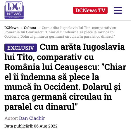
DCNews TV
DCNews
›
Cultura
›
Cum arăta Iugoslavia lui Tito, comparativ cu
România lui Ceaușescu: "Chiar el îi îndemna să plece la muncă în
Occident. Dolarul și marca germană circulau în paralel cu dinarul"
Cum arăta Iugoslavia
lui Tito, comparativ cu
România lui Ceaușescu: "Chiar
el îi îndemna să plece la
muncă în Occident. Dolarul și
marca germană circulau în
paralel cu dinarul"
Autor:
Dan Ciachir
Data publicării: 06 Aug 2022