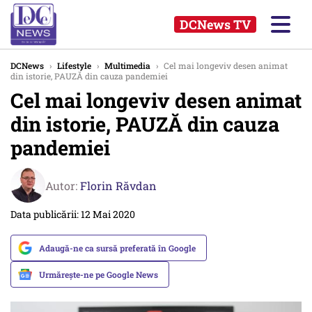
DCNews TV
DCNews
›
Lifestyle
›
Multimedia
›
Cel mai longeviv desen animat
din istorie, PAUZĂ din cauza pandemiei
Cel mai longeviv desen animat
din istorie, PAUZĂ din cauza
pandemiei
Autor:
Florin Răvdan
Data publicării: 12 Mai 2020
Adaugă-ne ca sursă preferată în Google
Urmărește-ne pe Google News