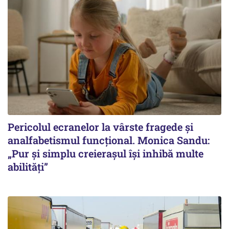
Pericolul ecranelor la vârste fragede și
analfabetismul funcțional. Monica Sandu:
„Pur și simplu creierașul își inhibă multe
abilități”