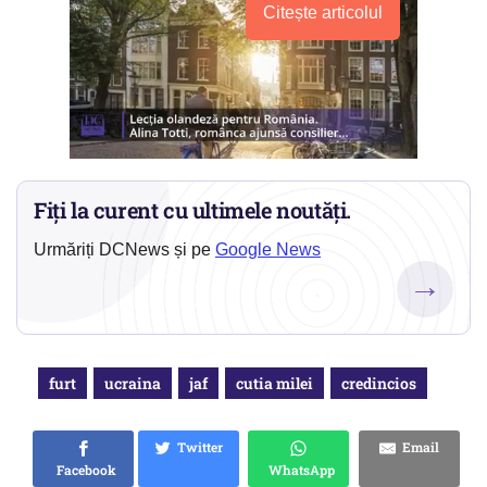
Citește articolul
Fiți la curent cu ultimele noutăți.
Urmăriți DCNews și pe
Google News
→
furt
ucraina
jaf
cutia milei
credincios
Twitter
Email
Facebook
WhatsApp