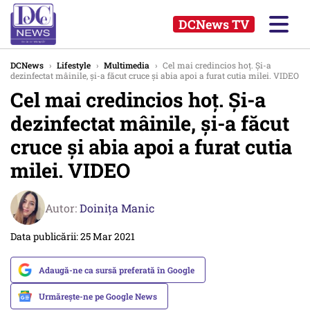
DCNews TV
DCNews
›
Lifestyle
›
Multimedia
›
Cel mai credincios hoț. Și-a
dezinfectat mâinile, și-a făcut cruce și abia apoi a furat cutia milei. VIDEO
Cel mai credincios hoț. Și-a
dezinfectat mâinile, și-a făcut
cruce și abia apoi a furat cutia
milei. VIDEO
Autor:
Doinița Manic
Data publicării: 25 Mar 2021
Adaugă-ne ca sursă preferată în Google
Urmărește-ne pe Google News