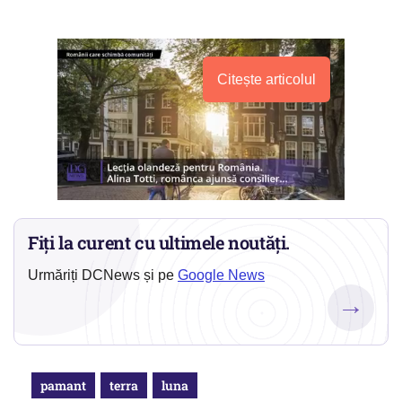
Citește articolul
Fiți la curent cu ultimele noutăți.
Urmăriți DCNews și pe
Google News
→
pamant
terra
luna