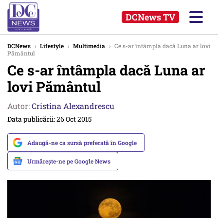
DCNews TV
DCNews
›
Lifestyle
›
Multimedia
›
Ce s-ar întâmpla dacă Luna ar lovi
Pământul
Ce s-ar întâmpla dacă Luna ar
lovi Pământul
Autor:
Cristina Alexandrescu
Data publicării: 26 Oct 2015
Adaugă-ne ca sursă preferată în Google
Urmărește-ne pe Google News