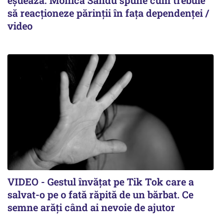
eșuează. Monica Sandu spune cum trebuie
să reacționeze părinții în fața dependenței /
video
VIDEO - Gestul învățat pe Tik Tok care a
salvat-o pe o fată răpită de un bărbat. Ce
semne arăți când ai nevoie de ajutor