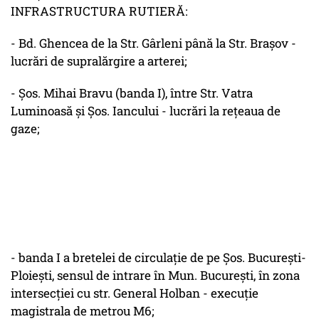
INFRASTRUCTURA RUTIERĂ:
- Bd. Ghencea de la Str. Gârleni până la Str. Braşov -
lucrări de supralărgire a arterei;
- Şos. Mihai Bravu (banda I), între Str. Vatra
Luminoasă şi Şos. Iancului - lucrări la reţeaua de
gaze;
- banda I a bretelei de circulaţie de pe Şos. Bucureşti-
Ploieşti, sensul de intrare în Mun. Bucureşti, în zona
intersecţiei cu str. General Holban - execuţie
magistrala de metrou M6;