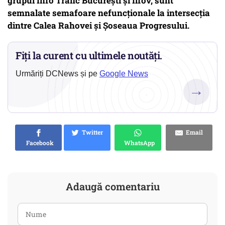
grupul Info Trafic București și Ilfov, sunt
semnalate semafoare nefuncționale la intersecția
dintre
Calea Rahovei și Șoseaua Progresului.
Fiți la curent cu ultimele noutăți.
Urmăriți DCNews și pe
Google News
→
Twitter
Email
Facebook
WhatsApp
Adaugă comentariu