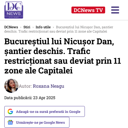
DCNews TV
DCNews
›
Stiri
›
Info utile
›
Bucureștiul lui Nicușor Dan, șantier
deschis. Trafic restricționat sau deviat prin 11 zone ale Capitalei
Bucureștiul lui Nicușor Dan,
șantier deschis. Trafic
restricționat sau deviat prin 11
zone ale Capitalei
Autor:
Roxana Neagu
Data publicării: 23 Apr 2025
Adaugă-ne ca sursă preferată în Google
Urmărește-ne pe Google News