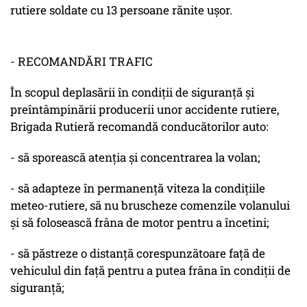
rutiere soldate cu 13 persoane rănite uşor.
- RECOMANDĂRI TRAFIC
În scopul deplasării în condiţii de siguranţă şi
preîntâmpinării producerii unor accidente rutiere,
Brigada Rutieră recomandă conducătorilor auto:
- să sporească atenţia şi concentrarea la volan;
- să adapteze în permanenţă viteza la condiţiile
meteo-rutiere, să nu bruscheze comenzile volanului
şi să folosească frâna de motor pentru a încetini;
- să păstreze o distanţă corespunzătoare faţă de
vehiculul din faţă pentru a putea frâna în condiţii de
siguranţă;