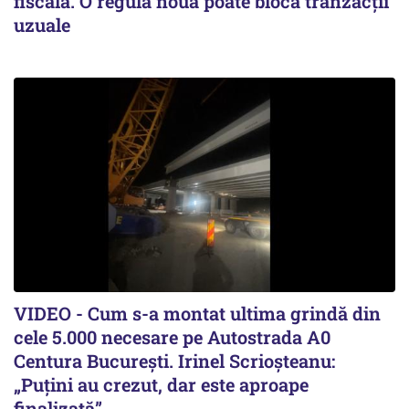
fiscală. O regulă nouă poate bloca tranzacții
uzuale
VIDEO - Cum s-a montat ultima grindă din
cele 5.000 necesare pe Autostrada A0
Centura București. Irinel Scrioșteanu:
„Puțini au crezut, dar este aproape
finalizată”