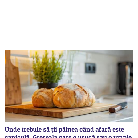
Unde trebuie să ții pâinea când afară este
caniculă. Greșeala care o usucă sau o umple