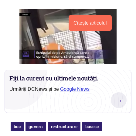
Citește articolul
Fiți la curent cu ultimele noutăți.
Urmăriți DCNews și pe
Google News
→
boc
guvern
restructurare
basesc