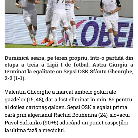
Duminică seara, pe teren propriu, într-o partidă din
etapa a treia a Ligii I de fotbal, Astra Giurgiu a
terminat la egalitate cu Sepsi OSK Sfântu Gheorghe,
2-2 (1-1).
Valentin Gheorghe a marcat ambele goluri ale
gazdelor (15, 48), dar a fost eliminat în min. 86 pentru
al doilea cartonaş galben. Sepsi OSK a egalat prima
oară prin algerianul Rachid Bouhenna (24), slovacul
Pavol Safranko (90+5) aducând un punct oaspeţilor
la ultima fază a meciului.