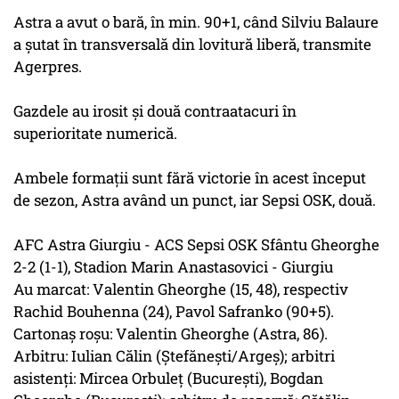
Astra a avut o bară, în min. 90+1, când Silviu Balaure
a şutat în transversală din lovitură liberă, transmite
Agerpres.
Gazdele au irosit şi două contraatacuri în
superioritate numerică.
Ambele formaţii sunt fără victorie în acest început
de sezon, Astra având un punct, iar Sepsi OSK, două.
AFC Astra Giurgiu - ACS Sepsi OSK Sfântu Gheorghe
2-2 (1-1), Stadion Marin Anastasovici - Giurgiu
Au marcat: Valentin Gheorghe (15, 48), respectiv
Rachid Bouhenna (24), Pavol Safranko (90+5).
Cartonaş roşu: Valentin Gheorghe (Astra, 86).
Arbitru: Iulian Călin (Ştefăneşti/Argeş); arbitri
asistenţi: Mircea Orbuleţ (Bucureşti), Bogdan