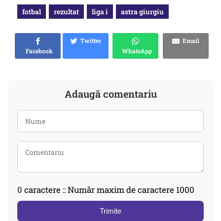
fotbal
rezultat
liga i
astra giurgiu
Twitter
Email
Facebook
WhatsApp
Adaugă comentariu
0
caractere :: Număr maxim de caractere 1000
Trimite