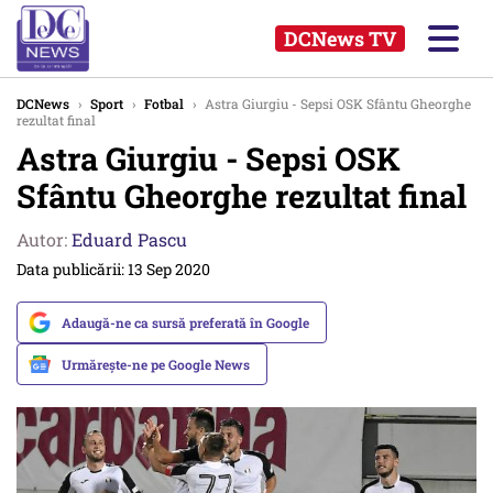
DCNews TV
DCNews
›
Sport
›
Fotbal
›
Astra Giurgiu - Sepsi OSK Sfântu Gheorghe
rezultat final
Astra Giurgiu - Sepsi OSK
Sfântu Gheorghe rezultat final
Autor:
Eduard Pascu
Data publicării: 13 Sep 2020
Adaugă-ne ca sursă preferată în Google
Urmărește-ne pe Google News