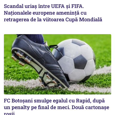
Scandal uriaş între UEFA şi FIFA.
Naţionalele europene ameninţă cu
retragerea de la viitoarea Cupă Mondială
FC Botoşani smulge egalul cu Rapid, după
un penalty pe final de meci. Două cartonaşe
roşii