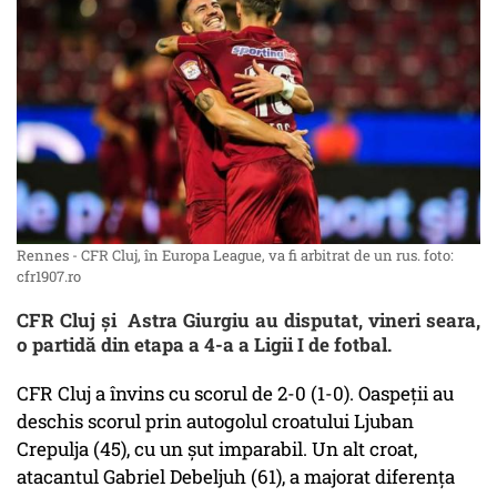
Rennes - CFR Cluj, în Europa League, va fi arbitrat de un rus. foto:
cfr1907.ro
CFR Cluj și Astra Giurgiu au disputat, vineri seara,
o partidă din etapa a 4-a a Ligii I de fotbal.
CFR Cluj a învins cu scorul de 2-0 (1-0). Oaspeţii au
deschis scorul prin autogolul croatului Ljuban
Crepulja (45), cu un şut imparabil. Un alt croat,
atacantul Gabriel Debeljuh (61), a majorat diferenţa