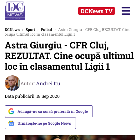
DCNews TV
DCNews
›
Sport
›
Fotbal
›
Astra Giurgiu - CFR Cluj, REZULTAT. Cine
ocupă ultimul loc în clasamentul Ligii 1
Astra Giurgiu - CFR Cluj,
REZULTAT. Cine ocupă ultimul
loc în clasamentul Ligii 1
Autor:
Andrei Itu
Data publicării: 18 Sep 2020
Adaugă-ne ca sursă preferată în Google
Urmărește-ne pe Google News