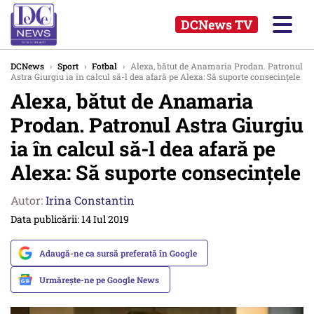
DCNews TV
DCNews
›
Sport
›
Fotbal
›
Alexa, bătut de Anamaria Prodan. Patronul
Astra Giurgiu ia în calcul să-l dea afară pe Alexa: Să suporte consecințele
Alexa, bătut de Anamaria
Prodan. Patronul Astra Giurgiu
ia în calcul să-l dea afară pe
Alexa: Să suporte consecințele
Autor:
Irina Constantin
Data publicării: 14 Iul 2019
Adaugă-ne ca sursă preferată în Google
Urmărește-ne pe Google News