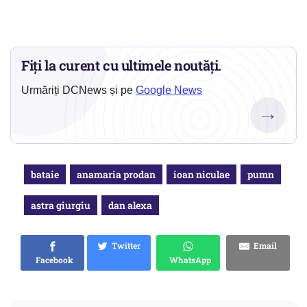
Fiți la curent cu ultimele noutăți.
Urmăriți DCNews și pe
Google News
→
bataie
anamaria prodan
ioan niculae
pumn
astra giurgiu
dan alexa
Twitter
Email
Facebook
WhatsApp