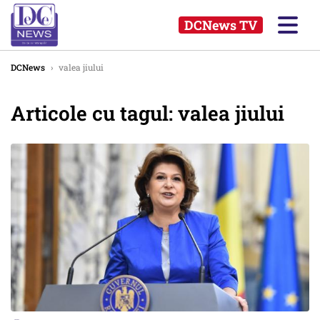
DCNews TV
DCNews
›
valea jiului
Articole cu tagul: valea jiului