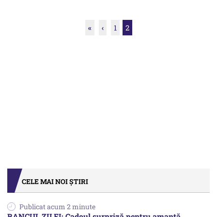
«
‹
1
2
CELE MAI NOI ȘTIRI
Publicat acum 2 minute
BANCUL ZILEI: Cadoul surpriză pentru amantă.