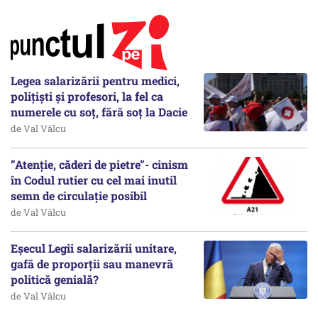
Legea salarizării pentru medici,
polițiști și profesori, la fel ca
numerele cu soț, fără soț la Dacie
de Val Vâlcu
”Atenție, căderi de pietre”- cinism
în Codul rutier cu cel mai inutil
semn de circulație posibil
de Val Vâlcu
Eșecul Legii salarizării unitare,
gafă de proporții sau manevră
politică genială?
de Val Vâlcu