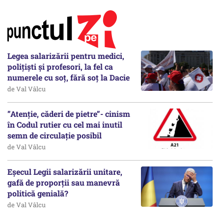
Legea salarizării pentru medici,
polițiști și profesori, la fel ca
numerele cu soț, fără soț la Dacie
de Val Vâlcu
”Atenție, căderi de pietre”- cinism
în Codul rutier cu cel mai inutil
semn de circulație posibil
de Val Vâlcu
Eșecul Legii salarizării unitare,
gafă de proporții sau manevră
politică genială?
de Val Vâlcu