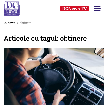
DCNews TV
DCNews
›
obtinere
Articole cu tagul: obtinere