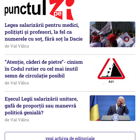
Legea salarizării pentru medici,
polițiști și profesori, la fel ca
numerele cu soț, fără soț la Dacie
de Val Vâlcu
”Atenție, căderi de pietre”- cinism
în Codul rutier cu cel mai inutil
semn de circulație posibil
de Val Vâlcu
Eșecul Legii salarizării unitare,
gafă de proporții sau manevră
politică genială?
de Val Vâlcu
vezi arhiva de editoriale