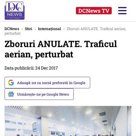
DCNews TV
DCNews
›
Stiri
›
Internațional
›
Zboruri ANULATE. Traficul aerian,
perturbat
Zboruri ANULATE. Traficul
aerian, perturbat
Data publicării: 24 Dec 2017
Adaugă-ne ca sursă preferată în Google
Urmărește-ne pe Google News