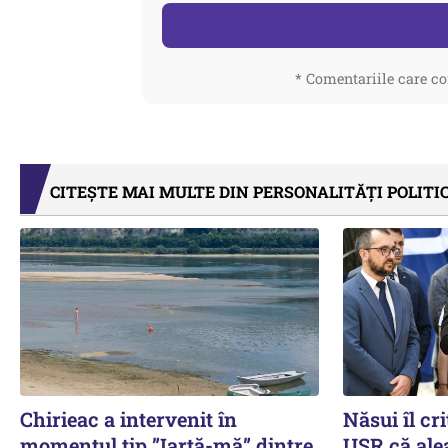
* Comentariile care co
CITEȘTE MAI MULTE DIN PERSONALITĂȚI POLITI
Chirieac a intervenit în
Năsui îl cri
momentul tip ”Iartă-mă” dintre
USR că alea