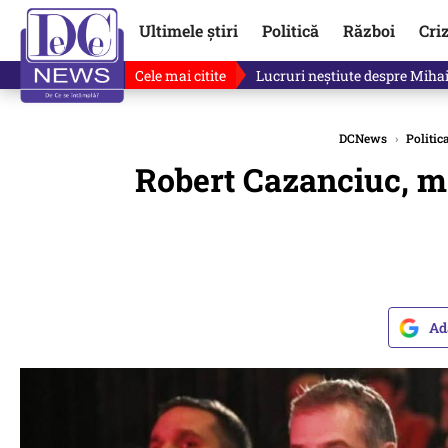
Ultimele știri
Politică
Război
Cri
Cele mai citite
„Mă uit și sper să nu fie ade
DCNews
›
Politic
Robert Cazanciuc, me
Ad