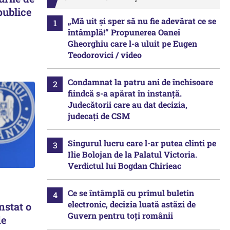
publice
„Mă uit și sper să nu fie adevărat ce se
întâmplă!“ Propunerea Oanei
Gheorghiu care l-a uluit pe Eugen
Teodorovici / video
Condamnat la patru ani de închisoare
fiindcă s-a apărat în instanță.
Judecătorii care au dat decizia,
judecați de CSM
Singurul lucru care l-ar putea clinti pe
Ilie Bolojan de la Palatul Victoria.
Verdictul lui Bogdan Chirieac
Ce se întâmplă cu primul buletin
electronic, decizia luată astăzi de
nstat o
Guvern pentru toți românii
de