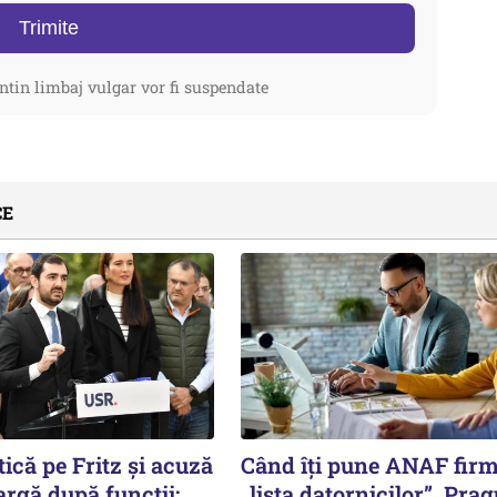
Trimite
ntin limbaj vulgar vor fi suspendate
CE
tică pe Fritz și acuză
Când îți pune ANAF fir
rgă după funcții:
„lista datornicilor”. Prag