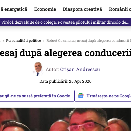
ză energetică
Economie
Diaspora creativă
Românii c
vărat ce se întâmplă!“ Propunerea Oanei Gheorghiu care l-a uluit pe Eu
a
›
Personalități politice
›
Robert Cazanciuc, mesaj după alegerea conducerii P
saj după alegerea conducerii
Autor:
Crişan Andreescu
Data publicării: 25 Apr 2026
augă-ne ca sursă preferată în Google
Urmărește-ne pe Goog