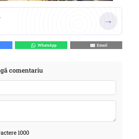
.
→
WhatsApp
Email
gă comentariu
actere 1000