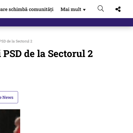
are schimbă comunități
Mai mult
▼
gen…
SD de la Sectorul 2
 PSD de la Sectorul 2
le News