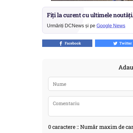
Fiți la curent cu ultimele noutăți
Urmăriți DCNews și pe
Google News
Facebook
Twitter
Adau
0
caractere :: Număr maxim de car