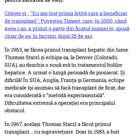
Citește și - "Eu am fost prima fetiță care a beneficiat
de transplant". Povestea Timeei, care, în 2000, când
avea 1 an, a primit o parte din ficatul mamei ei, spusă
chiar de ea, în lacrimi, după 25 de ani
În 1963, se făcea primul transplant hepatic din lume.
Thomas Starzl și echipa sa, la Denver (Colorado,
SUA), au deschis o nouă eră în tratamentul bolilor
hepatice. A urmat o lungă perioadă de pionierat. Și
dificilă! În SUA, Anglia, Franța și Germania, echipe
medicale își asumau să facă transplant de ficat, dar
era considerată o ”metodă experimentală”.
Dificultatea extremă a operației era principalul
obstacol.
În 1967, același Thomas Starzl a făcut primul
transplant... cu supraviețuire. Doar în 1983, a fost