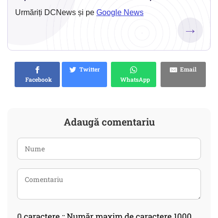
Urmăriți DCNews și pe
Google News
→
Twitter
Email
Facebook
WhatsApp
Adaugă comentariu
0
caractere :: Număr maxim de caractere 1000