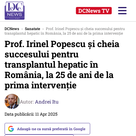
DCNews TV
DCNews
›
Sanatate
›
Prof. Irinel Popescu și cheia succesului pentru
transplantul hepatic în România, la 25 de ani de la prima intervenție
Prof. Irinel Popescu și cheia
succesului pentru
transplantul hepatic în
România, la 25 de ani de la
prima intervenție
Autor:
Andrei Itu
Data publicării: 11 Apr 2025
Adaugă-ne ca sursă preferată în Google