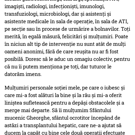
imagiști, radiologi, infecționiști, imunologi,
transfuziologi, microbiologi, dar și asistenți și
asistente medicale în sala de operație, în sala de ATI,
pe secție sau în procese de urmărire a bolnavilor. Toți
merită, în egală măsură, felicitări și mulțumiri. Poate
în niciun alt tip de intervenție nu sunt atât de mulți
oameni anonimi, fără de care reușita nu ar fi fost
posibilă. Doresc să le aduc un omagiu colectiv, pentru
că nu îi putem menționa pe toți, dar tuturor le
datorăm imens.
Mulțumiri personale soției mele, pe care o iubesc și
care mi-a fost alături la bine și la rău și mi-a oferit
liniștea sufletească pentru a depăși obstacolele și a
merge mai departe. Să îi mulțumim Sfântului
mucenic Gheorghe, sfântul ocrotitor începând de
astăzi a transplantului hepatic, care ne-a ajutat să
ducem la capăt cu bine cele două operații efectuate