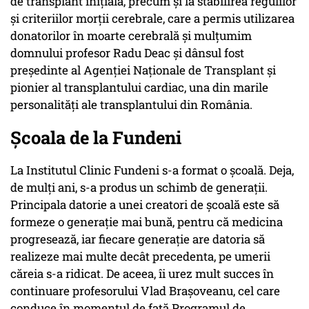
de transplant inițială, precum și la stabilirea regulilor
și criteriilor morții cerebrale, care a permis utilizarea
donatorilor în moarte cerebrală și mulțumim
domnului profesor Radu Deac și dânsul fost
președinte al Agenției Naționale de Transplant și
pionier al transplantului cardiac, una din marile
personalități ale transplantului din România.
Școala de la Fundeni
La Institutul Clinic Fundeni s-a format o școală. Deja,
de mulți ani, s-a produs un schimb de generații.
Principala datorie a unei creatori de școală este să
formeze o generație mai bună, pentru că medicina
progresează, iar fiecare generație are datoria să
realizeze mai multe decât precedenta, pe umerii
căreia s-a ridicat. De aceea, îi urez mult succes în
continuare profesorului Vlad Brașoveanu, cel care
conduce în momentul de față Programul de