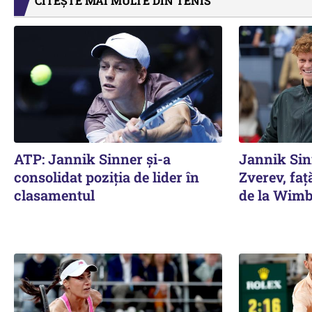
CITEȘTE MAI MULTE DIN TENIS
ATP: Jannik Sinner și-a
Jannik Sin
consolidat poziția de lider în
Zverev, față
clasamentul
de la Wimb