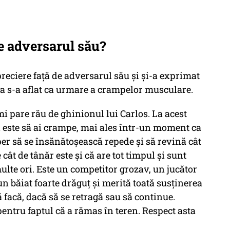
e adversarul său?
reciere față de adversarul său și și-a exprimat
esta s-a aflat ca urmare a crampelor musculare.
mi pare rău de ghinionul lui Carlos. La acest
ti este să ai crampe, mai ales într-un moment ca
er să se însănătoșească repede și să revină cât
 cât de tânăr este și că are tot timpul și sunt
ulte ori. Este un competitor grozav, un jucător
un băiat foarte drăguț și merită toată susținerea
ă facă, dacă să se retragă sau să continue.
 pentru faptul că a rămas în teren. Respect asta