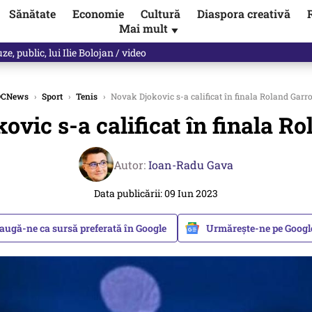
Sănătate
Economie
Cultură
Diaspora creativă
Mai mult
▼
, public, lui Ilie Bolojan / video
DCNews
›
Sport
›
Tenis
›
Novak Djokovic s-a calificat în finala Roland Garr
vic s-a calificat în finala R
Autor:
Ioan-Radu Gava
Data publicării: 09 Iun 2023
augă-ne ca sursă preferată în Google
Urmărește-ne pe Goog