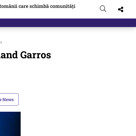
Românii care schimbă comunități
os
oland Garros
le News