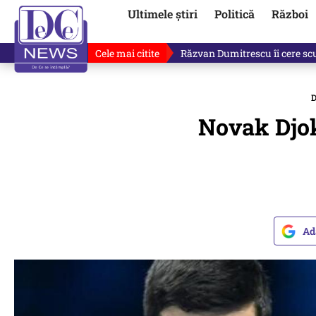
Ultimele știri
Politică
Război
Cele mai citite
Răzvan Dumitrescu îi cere scuze
Novak Djoko
Ad