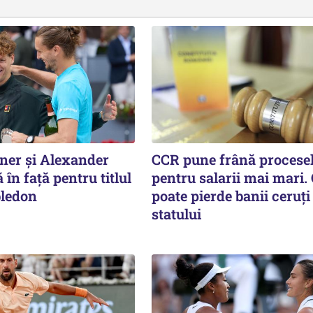
ner și Alexander
CCR pune frână procese
 în față pentru titlul
pentru salarii mai mari.
ledon
poate pierde banii ceruți
statului