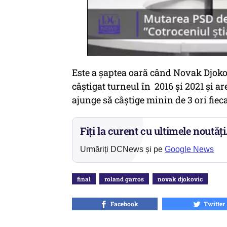
Este a șaptea oară când Novak Djokov
câștigat turneul în 2016 și 2021 și ar
ajunge să câștige minin de 3 ori fie
Fiți la curent cu ultimele noutăți
Urmăriți DCNews și pe
Google News
final
roland garros
novak djokovic
Facebook
Twitter