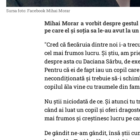
Sursa foto: Facebook Mihai Morar
Mihai Morar a vorbit despre gestul 
pe care el și soția sa le-au avut la 
"Cred că fiecăruia dintre noi i-a tre
cel mai frumos lucru. Și știu, am prie
despre asta cu Daciana Sârbu, de exem
Pentru că ei de fapt iau un copil care
necondiționată și trebuie să-i schimbe
copilul ăla vine cu traumele din fam
Nu știi niciodată de ce. Și atunci tu t
când ai luat un copil și oferi dragos
mai frumos și creștinesc lucru pe care
De gândit ne-am gândit, însă știi cum