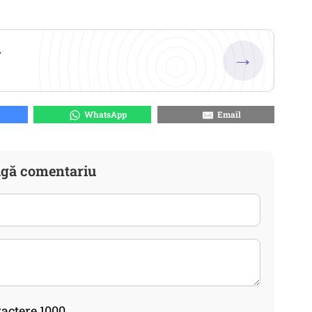
.
→
WhatsApp
Email
gă comentariu
actere 1000