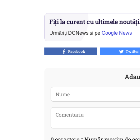
Fiți la curent cu ultimele noutăți
Urmăriți DCNews și pe
Google News
Facebook
Twitter
Adau
0
caractere :: Număr maxim de car