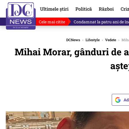
Ultimele știri
Politică
Război
Cri
Cele mai citite
Singurul lucru care l-ar putea 
DCNews
›
Lifestyle
›
Vedete
›
Mihai
Mihai Morar, gânduri de a
aște
Ad