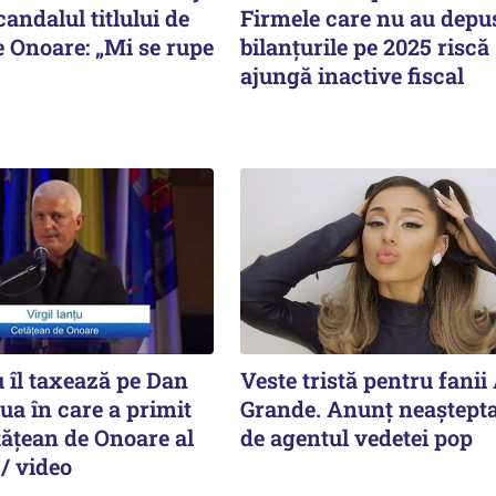
andalul titlului de
Firmele care nu au depu
e Onoare: „Mi se rupe
bilanțurile pe 2025 riscă
ajungă inactive fiscal
u îl taxează pe Dan
Veste tristă pentru fanii
ua în care a primit
Grande. Anunț neaștepta
etățean de Onoare al
de agentul vedetei pop
/ video