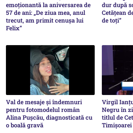
emoționantă la aniversarea de
dur după sc
57 de ani: „De ziua mea, anul
Cetățean d
trecut, am primit cenușa lui
de toți”
Felix”
Val de mesaje și îndemnuri
Virgil Ianț
pentru fotomodelul român
Negru în zi
Alina Pușcău, diagnosticată cu
titlul de C
o boală gravă
Timișoarei 