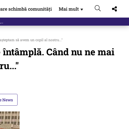
are schimbă comunități
Mai mult
▼
eac
șteptam să avem un copil al nostru..."
e întâmplă. Când nu ne mai
u..."
le News