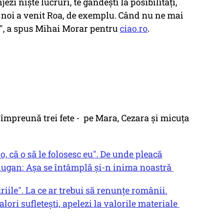
jezi niște lucruri, te gândești la posibilități,
 la noi a venit Roa, de exemplu. Când nu ne mai
u", a spus Mihai Morar pentru
ciao.ro
.
 împreună trei fete - pe Mara, Cezara și micuța
, că o să le folosesc eu". De unde pleacă
ugan: Așa se întâmplă și-n inima noastră
riile". La ce ar trebui să renunțe românii.
ori sufletești, apelezi la valorile materiale