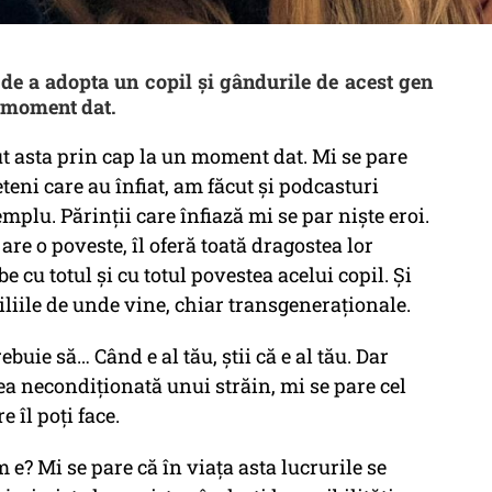
de a adopta un copil și gândurile de acest gen
un moment dat.
cut asta prin cap la un moment dat. Mi se pare
teni care au înfiat, am făcut și podcasturi
plu. Părinții care înfiază mi se par niște eroi.
 are o poveste, îl oferă toată dragostea lor
 cu totul și cu totul povestea acelui copil. Și
iliile de unde vine, chiar transgeneraționale.
rebuie să… Când e al tău, știi că e al tău. Dar
tea necondiționată unui străin, mi se pare cel
 îl poți face.
 e? Mi se pare că în viața asta lucrurile se