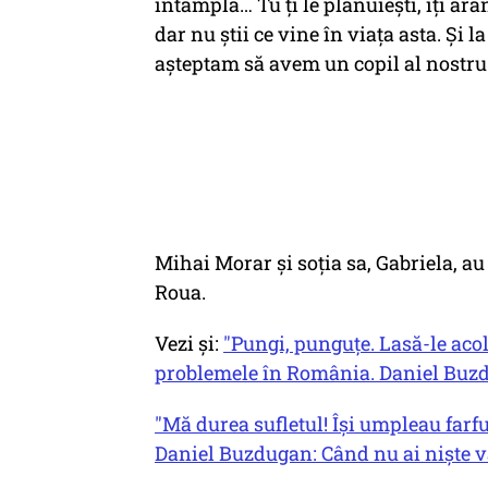
întâmplă… Tu ți le plănuiești, îți aran
dar nu știi ce vine în viața asta. Și
așteptam să avem un copil al nostr
Mihai Morar și soția sa, Gabriela, au
Roua.
Vezi și:
"Pungi, punguțe. Lasă-le acolo
problemele în România. Daniel Buzd
"Mă durea sufletul! Își umpleau farfu
Daniel Buzdugan: Când nu ai niște val