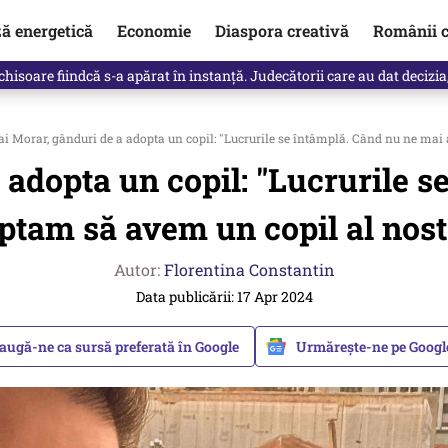
ză energetică
Economie
Diaspora creativă
Românii c
clinti pe Ilie Bolojan de la Palatul Victoria. Verdictul lui Bogdan Chiri
 Morar, gânduri de a adopta un copil: "Lucrurile se întâmplă. Când nu ne mai a
 adopta un copil: "Lucrurile s
ptam să avem un copil al nostr
Autor:
Florentina Constantin
Data publicării: 17 Apr 2024
augă-ne ca sursă preferată în Google
Urmărește-ne pe Goog