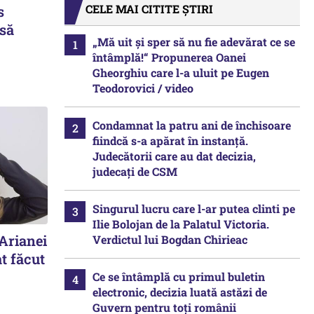
CELE MAI CITITE ȘTIRI
s
 să
„Mă uit și sper să nu fie adevărat ce se
întâmplă!“ Propunerea Oanei
Gheorghiu care l-a uluit pe Eugen
Teodorovici / video
Condamnat la patru ani de închisoare
fiindcă s-a apărat în instanță.
Judecătorii care au dat decizia,
judecați de CSM
Singurul lucru care l-ar putea clinti pe
Ilie Bolojan de la Palatul Victoria.
 Arianei
Verdictul lui Bogdan Chirieac
t făcut
Ce se întâmplă cu primul buletin
electronic, decizia luată astăzi de
Guvern pentru toți românii