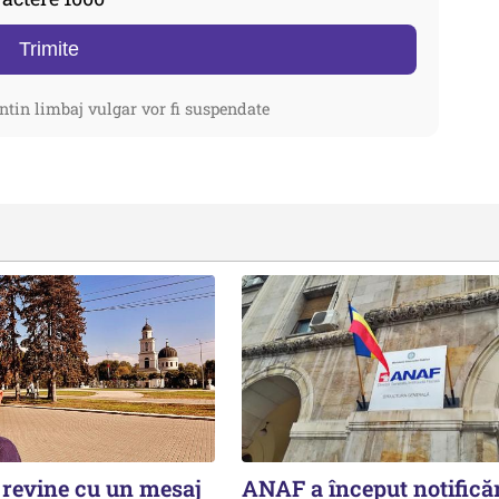
Trimite
ntin limbaj vulgar vor fi suspendate
revine cu un mesaj
ANAF a început notificăr