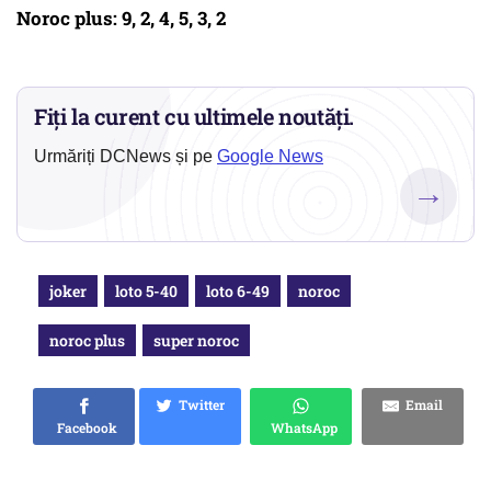
Noroc plus: 9, 2, 4, 5, 3, 2
Fiți la curent cu ultimele noutăți.
Urmăriți DCNews și pe
Google News
→
joker
loto 5-40
loto 6-49
noroc
noroc plus
super noroc
Twitter
Email
Facebook
WhatsApp