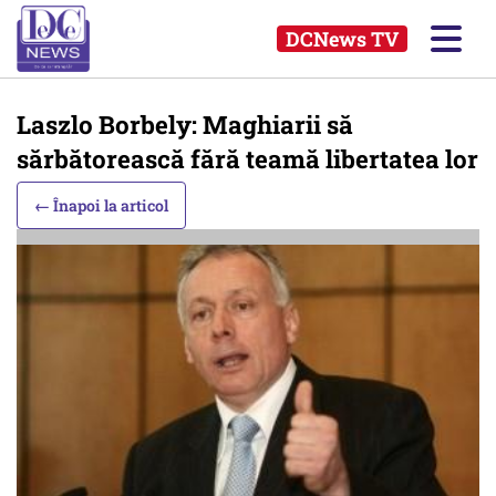
DCNews TV
Laszlo Borbely: Maghiarii să
sărbătorească fără teamă libertatea lor
← Înapoi la articol