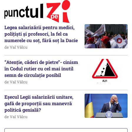
Legea salarizării pentru medici,
polițiști și profesori, la fel ca
numerele cu soț, fără soț la Dacie
de Val Vâlcu
”Atenție, căderi de pietre”- cinism
în Codul rutier cu cel mai inutil
semn de circulație posibil
de Val Vâlcu
Eșecul Legii salarizării unitare,
gafă de proporții sau manevră
politică genială?
de Val Vâlcu