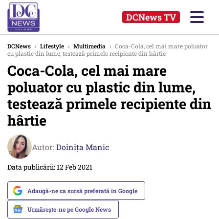
DCNews TV
DCNews
›
Lifestyle
›
Multimedia
›
Coca-Cola, cel mai mare poluator
cu plastic din lume, testează primele recipiente din hârtie
Coca-Cola, cel mai mare
poluator cu plastic din lume,
testează primele recipiente din
hârtie
Autor:
Doinița Manic
Data publicării: 12 Feb 2021
Adaugă-ne ca sursă preferată în Google
Urmărește-ne pe Google News