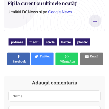
Fiți la curent cu ultimele noutăți.
Urmăriți DCNews și pe
Google News
→
poluare
mediu
sticla
hartie
plastic
Twitter
Email
Facebook
WhatsApp
Adaugă comentariu