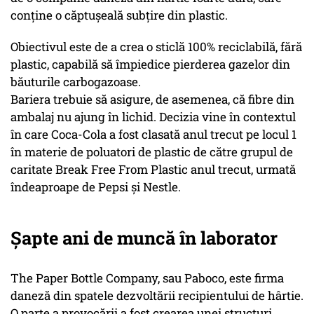
conține o căptușeală subțire din plastic.
Obiectivul este de a crea o sticlă 100% reciclabilă, fără
plastic, capabilă să împiedice pierderea gazelor din
băuturile carbogazoase.
Bariera trebuie să asigure, de asemenea, că fibre din
ambalaj nu ajung în lichid. Decizia vine în contextul
în care Coca-Cola a fost clasată anul trecut pe locul 1
în materie de poluatori de plastic de către grupul de
caritate Break Free From Plastic anul trecut, urmată
îndeaproape de Pepsi și Nestle.
Șapte ani de muncă în laborator
The Paper Bottle Company, sau Paboco, este firma
daneză din spatele dezvoltării recipientului de hârtie.
O parte a provocării a fost crearea unei structuri