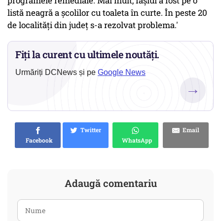
programele remediale. Mai mult, Iașiul a fost pe o
listă neagră a școlilor cu toaleta în curte. În peste 20
de localități din județ s-a rezolvat problema.'
Fiți la curent cu ultimele noutăți.
Urmăriți DCNews și pe
Google News
→
Twitter
Email
Facebook
WhatsApp
Adaugă comentariu