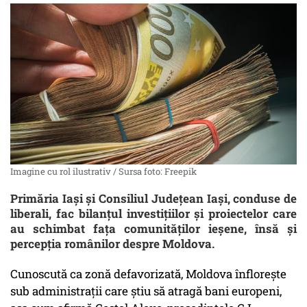
Imagine cu rol ilustrativ / Sursa foto: Freepik
Primăria Iași și Consiliul Județean Iași, conduse de
liberali, fac bilanțul investițiilor și proiectelor care
au schimbat fața comunităților ieșene, însă și
percepția românilor despre Moldova.
Cunoscută ca zonă defavorizată, Moldova înflorește
sub administrații care știu să atragă bani europeni,