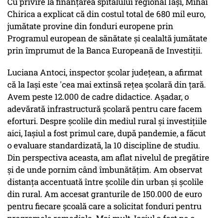
Cu privire la finanțarea spitalului regional Iași, Mihai
Chirica a explicat că din costul total de 680 mil euro,
jumătate provine din fonduri europene prin
Programul european de sănătate și cealaltă jumătate
prin împrumut de la Banca Europeană de Investiții.
Luciana Antoci, inspector școlar județean, a afirmat
că la Iași este 'cea mai extinsă rețea școlară din țară.
Avem peste 12.000 de cadre didactice. Așadar, o
adevărată infrastructură școlară pentru care facem
eforturi. Despre școlile din mediul rural și investițiile
aici, Iașiul a fost primul care, după pandemie, a făcut
o evaluare standardizată, la 10 discipline de studiu.
Din perspectiva aceasta, am aflat nivelul de pregătire
și de unde pornim când îmbunătățim. Am observat
distanța accentuată între școlile din urban și școlile
din rural. Am accesat granturile de 150.000 de euro
pentru fiecare școală care a solicitat fonduri pentru