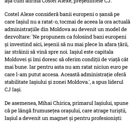
așa cum afirmă Costel Alexe, președintele CJ.
Costel Alexe consideră banii europeni o șansă pe
care Iașiul nu a ratat-o, tocmai de aceea la ora actuală
administrațiile din Moldova au devenit un model de
dezvoltare: 'Ne propunem ca folosind bani europeni
și investind aici, ieșenii să nu mai plece în afara țării,
iar străinii să vină spre noi. Iașiul este capitala
Moldovei și îmi doresc să oferim condiții de viață cât
mai bune. Iar pentru asta nu am ratat niciun euro pe
care l-am putut accesa. Această administrație oferă
stabilitate Iașiului și zonei Moldova.', a spus liderul
CJ Iași.
De asemenea, Mihai Chirica, primarul Iașiului, spune
că pe lângă frumusețea orașului, care atrage turiștii,
Iașiul a devenit un magnet și pentru profesioniști: