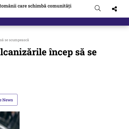
Românii care schimbă comunități
gen…
 să se scumpească
canizările încep să se
le News