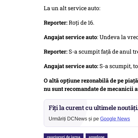
La un alt service auto:
Reporter:
Roţi de 16.
Angajat service auto
: Undeva la vreo 
Reporter:
S-a scumpit faţă de anul tr
Angajat service auto:
S-a scumpit, to
O altă opţiune rezonabilă de pe piaţă
nu sunt recomandate de mecanicii a
Fiți la curent cu ultimele noutăți
Urmăriți DCNews și pe
Google News
cauciucuri de iarna
anvelope