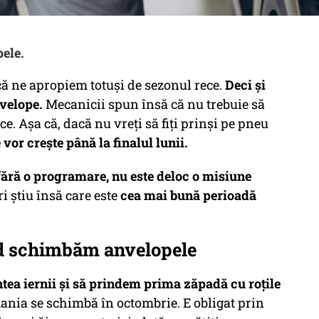
ele.
că ne apropiem totuşi de sezonul rece.
Deci şi
nvelope.
Mecanicii spun însă că nu trebuie să
 Aşa că, dacă nu vreţi să fiţi prinşi pe pneu
 vor creşte până la finalul lunii.
fără o programare, nu este deloc o misiune
i ştiu însă care este
cea mai bună perioadă
nd schimbăm anvelopele
ntea iernii şi să prindem prima zăpadă cu roţile
ania se schimbă în octombrie. E obligat prin