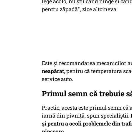
lege acolo, nu ştii când ninge şi cân
pentru zăpadă", zice altcineva.
Este şi recomandarea mecanicilor au
neapărat
, pentru că temperatura sca
service auto.
Primul semn că trebuie s
Practic, acesta este primul semn că 
iarnă din pivniţă, spun specialiştii.
şi pentru a ocoli problemele din traf
ninsoare.