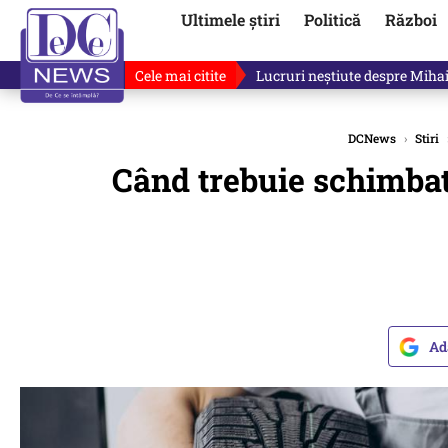
Ultimele știri
Politică
Război
Cele mai citite
„Mă uit și sper să nu fie ade
DCNews
›
Stiri
Când trebuie schimbat
Ad