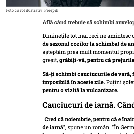
Foto cu rol ilustrativ: Freepik
Află când trebuie să schimbi anvelop
Dimineţile tot mai reci ne amintesc 
de sezonul cozilor la schimbat de a
aşteptăm prea mult momentul propice.
greşit,
grăbiţi-vă, pentru că preţurile
Să-ţi schimbi cauciucurile de vară, 
imposibilă în aceste zile.
Puţini şofer
pentru o vizită la vulcanizare.
Cauciucuri de iarnă. Câ
"
Cred că noiembrie, pentru că e înai
de iarnă
", spune un român. "În Germ