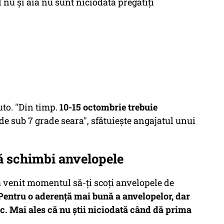
d nu şi ăia nu sunt niciodată pregătiţi
to. "Din timp.
10-15 octombrie trebuie
de sub 7 grade seara", sfătuieşte angajatul unui
ă schimbi anvelopele
a venit momentul să-ţi scoţi anvelopele de
Pentru o aderenţă mai bună a anvelopelor, dar
ic. Mai ales că nu ştii niciodată când dă prima