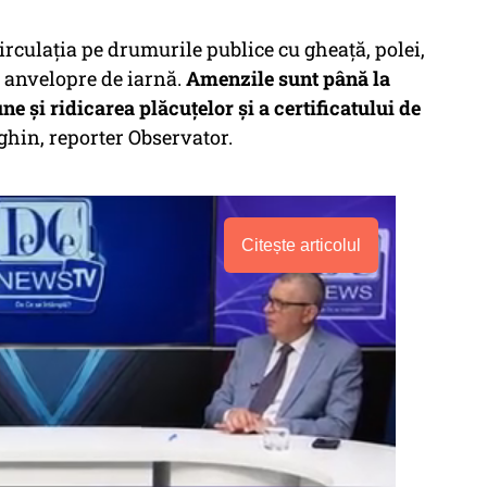
circulaţia pe drumurile publice cu gheaţă, polei,
 anvelopre de iarnă.
Amenzile sunt până la
une şi ridicarea plăcuţelor şi a certificatului de
ghin, reporter Observator.
Citește articolul