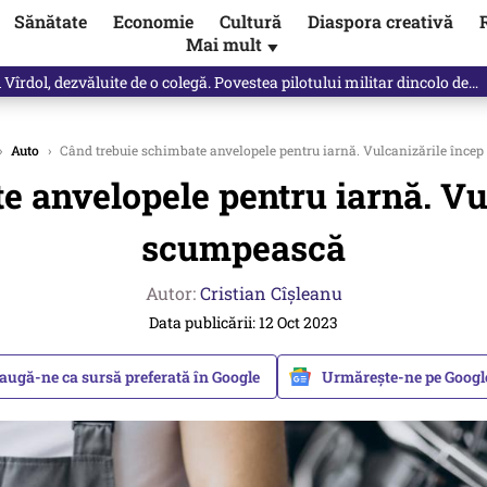
Sănătate
Economie
Cultură
Diaspora creativă
Mai mult
▼
vărat ce se întâmplă!“ Propunerea Oanei Gheorghiu care l-a uluit pe Eu
›
Auto
›
Când trebuie schimbate anvelopele pentru iarnă. Vulcanizările încep
e anvelopele pentru iarnă. Vul
scumpească
Autor:
Cristian Cîșleanu
Data publicării: 12 Oct 2023
augă-ne ca sursă preferată în Google
Urmărește-ne pe Goog