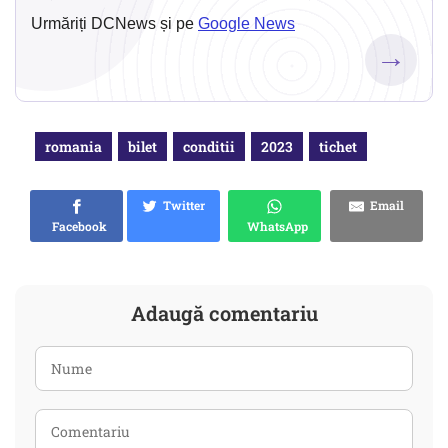
Urmăriți DCNews și pe
Google News
→
romania
bilet
conditii
2023
tichet
Twitter
Email
Facebook
WhatsApp
Adaugă comentariu