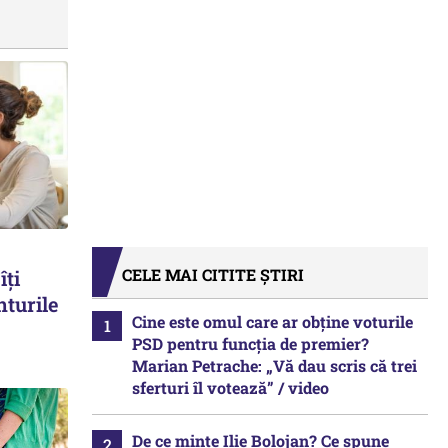
CELE MAI CITITE ȘTIRI
îți
nturile
Cine este omul care ar obține voturile
PSD pentru funcția de premier?
Marian Petrache: „Vă dau scris că trei
sferturi îl votează” / video
De ce minte Ilie Bolojan? Ce spune