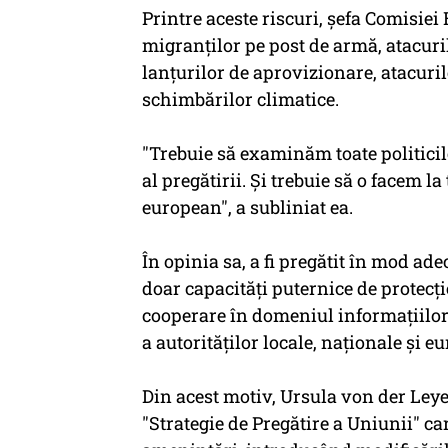
Printre aceste riscuri, şefa Comisie
migranţilor pe post de armă, atacuril
lanţurilor de aprovizionare, atacuril
schimbărilor climatice.
"Trebuie să examinăm toate politicile
al pregătirii. Şi trebuie să o facem la 
european", a subliniat ea.
În opinia sa, a fi pregătit în mod a
doar capacităţi puternice de protecţi
cooperare în domeniul informaţiilor, c
a autorităţilor locale, naţionale şi e
Din acest motiv, Ursula von der Ley
"Strategie de Pregătire a Uniunii" car