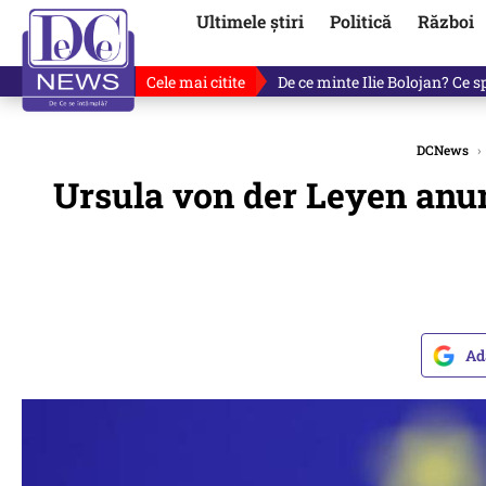
Ultimele știri
Politică
Război
Cele mai citite
De ce a mințit Ilie Bolojan? V
DCNews
›
Ursula von der Leyen anunț
Ad