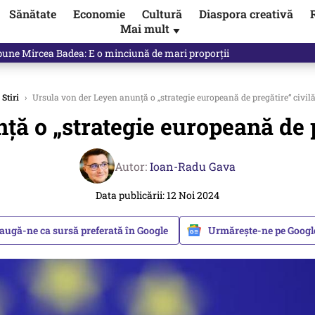
Sănătate
Economie
Cultură
Diaspora creativă
Mai mult
▼
ictor Ponta ne dă răspunsul
Stiri
›
Ursula von der Leyen anunță o „strategie europeană de pregătire“ civilă
ă o „strategie europeană de pr
Autor:
Ioan-Radu Gava
Data publicării: 12 Noi 2024
augă-ne ca sursă preferată în Google
Urmărește-ne pe Goog