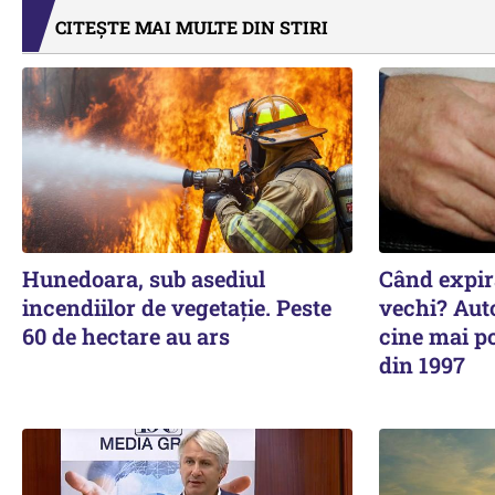
CITEȘTE MAI MULTE DIN STIRI
Hunedoara, sub asediul
Când expiră
incendiilor de vegetație. Peste
vechi? Auto
60 de hectare au ars
cine mai p
din 1997