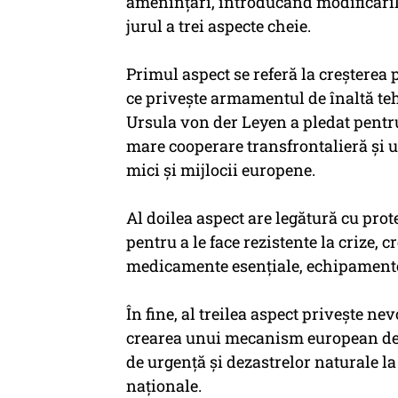
ameninţări, introducând modificări
jurul a trei aspecte cheie.
Primul aspect se referă la creşterea 
ce priveşte armamentul de înaltă tehn
Ursula von der Leyen a pledat pentru
mare cooperare transfrontalieră şi 
mici şi mijlocii europene.
Al doilea aspect are legătură cu prot
pentru a le face rezistente la crize, 
medicamente esenţiale, echipamente 
În fine, al treilea aspect priveşte n
crearea unui mecanism european de pr
de urgenţă şi dezastrelor naturale la
naţionale.