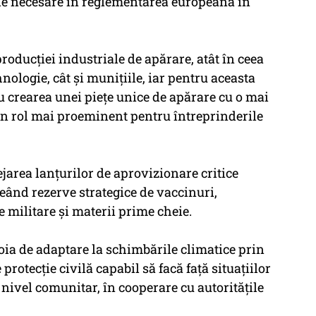
le necesare în reglementarea europeană în
producţiei industriale de apărare, atât în ceea
ologie, cât şi muniţiile, iar pentru aceasta
 crearea unei pieţe unice de apărare cu o mai
un rol mai proeminent pentru întreprinderile
ejarea lanţurilor de aprovizionare critice
creând rezerve strategice de vaccinuri,
militare şi materii prime cheie.
evoia de adaptare la schimbările climatice prin
otecţie civilă capabil să facă faţă situaţiilor
 nivel comunitar, în cooperare cu autorităţile