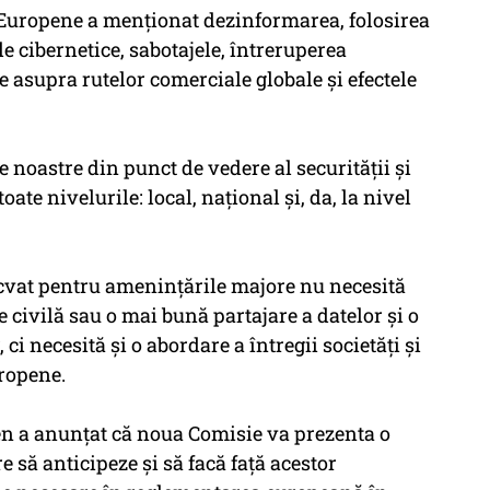
i Europene a menţionat dezinformarea, folosirea
e cibernetice, sabotajele, întreruperea
e asupra rutelor comerciale globale şi efectele
 noastre din punct de vedere al securităţii şi
toate nivelurile: local, naţional şi, da, la nivel
decvat pentru ameninţările majore nu necesită
e civilă sau o mai bună partajare a datelor şi o
i necesită şi o abordare a întregii societăţi şi
uropene.
en a anunţat că noua Comisie va prezenta o
e să anticipeze şi să facă faţă acestor