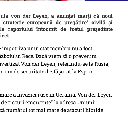
sula von der Leyen, a anunţat marţi că noul
strategie europeană de pregătire" civilă şi
le raportului întocmit de fostul preşedinte
iect.
 împotriva unui stat membru nu a fost
Războiului Rece. Dacă vrem să o prevenim,
avertizat Von der Leyen, referindu-se la Rusia,
orum de securitate desfăşurat la Espoo
mare a invaziei ruse în Ucraina, Von der Leyen
g de riscuri emergente" la adresa Uniunii
ă numărul tot mai mare de atacuri hibride