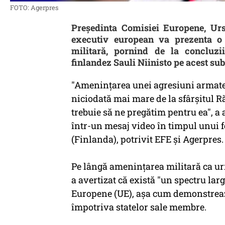
FOTO: Agerpres
Preşedinta Comisiei Europene, Ur
executiv european va prezenta o "
militară, pornind de la concluzii
finlandez Sauli Niinisto pe acest sub
"Ameninţarea unei agresiuni armate
niciodată mai mare de la sfârşitul 
trebuie să ne pregătim pentru ea", a 
într-un mesaj video în timpul unui f
(Finlanda), potrivit EFE și Agerpres.
Pe lângă ameninţarea militară ca ur
a avertizat că există "un spectru lar
Europene (UE), aşa cum demonstreaz
împotriva statelor sale membre.