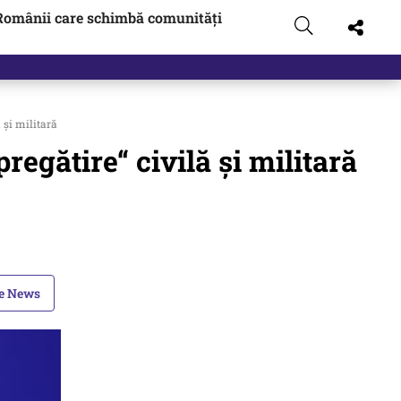
Românii care schimbă comunități
 și militară
egătire“ civilă și militară
le News