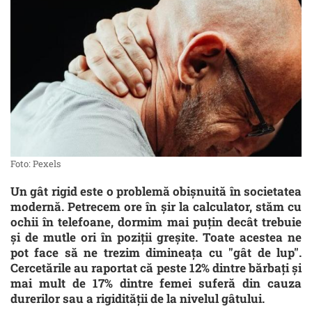
Foto: Pexels
Un gât rigid este o problemă obişnuită în societatea
modernă. Petrecem ore în şir la calculator, stăm cu
ochii în telefoane, dormim mai puţin decât trebuie
şi de mutle ori în poziţii greşite. Toate acestea ne
pot face să ne trezim dimineaţa cu "gât de lup".
Cercetările au raportat că peste 12% dintre bărbaţi şi
mai mult de 17% dintre femei suferă din cauza
durerilor sau a rigidităţii de la nivelul gâtului.