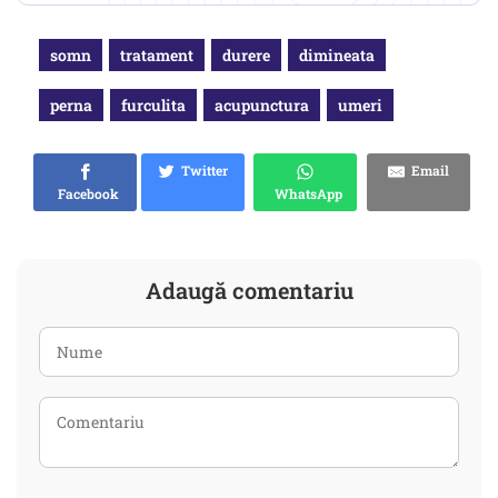
somn
tratament
durere
dimineata
perna
furculita
acupunctura
umeri
Twitter
Email
Facebook
WhatsApp
Adaugă comentariu