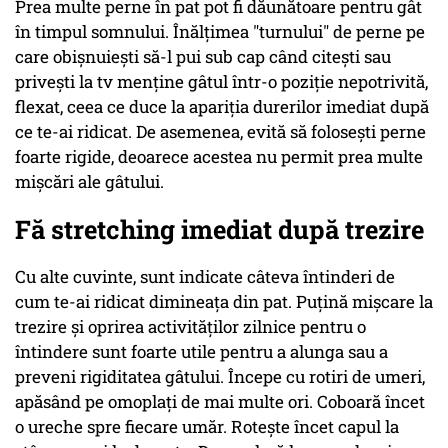
Prea multe perne în pat pot fi dăunătoare pentru gât
în timpul somnului. Înălţimea "turnului" de perne pe
care obişnuieşti să-l pui sub cap când citeşti sau
priveşti la tv menţine gâtul într-o poziţie nepotrivită,
flexat, ceea ce duce la apariţia durerilor imediat după
ce te-ai ridicat. De asemenea, evită să foloseşti perne
foarte rigide, deoarece acestea nu permit prea multe
mişcări ale gâtului.
Fă stretching imediat după trezire
Cu alte cuvinte, sunt indicate câteva întinderi de
cum te-ai ridicat dimineaţa din pat. Puţină mişcare la
trezire şi oprirea activităţilor zilnice pentru o
întindere sunt foarte utile pentru a alunga sau a
preveni rigiditatea gâtului. Începe cu rotiri de umeri,
apăsând pe omoplaţi de mai multe ori. Coboară încet
o ureche spre fiecare umăr. Roteşte încet capul la