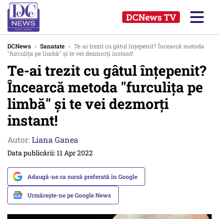
DCNews TV
DCNews
›
Sanatate
›
Te-ai trezit cu gâtul înţepenit? Încearcă metoda
"furculiţa pe limbă" şi te vei dezmorţi instant!
Te-ai trezit cu gâtul înţepenit?
Încearcă metoda "furculiţa pe
limbă" şi te vei dezmorţi
instant!
Autor:
Liana Ganea
Data publicării: 11 Apr 2022
Adaugă-ne ca sursă preferată în Google
Urmărește-ne pe Google News