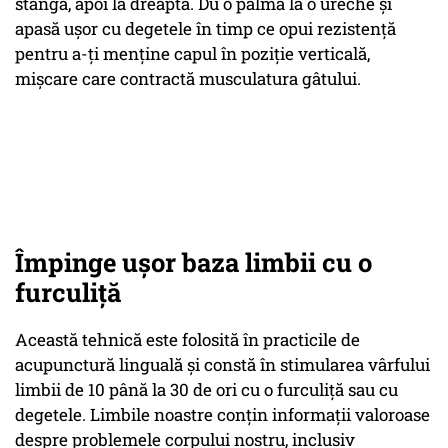
stânga, apoi la dreapta. Du o palmă la o ureche şi
apasă uşor cu degetele în timp ce opui rezistenţă
pentru a-ţi menţine capul în poziţie verticală,
mişcare care contractă musculatura gâtului.
Împinge uşor baza limbii cu o
furculiţă
Această tehnică este folosită în practicile de
acupunctură linguală şi constă în stimularea vârfului
limbii de 10 până la 30 de ori cu o furculiţă sau cu
degetele. Limbile noastre conţin informaţii valoroase
despre problemele corpului nostru, inclusiv