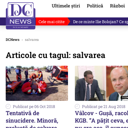
Ultimele știri
Politică
Război
Cele mai citite
De ce a mințit Ilie Bolojan? V
DCNews
›
salvarea
Articole cu tagul: salvarea
Publicat pe 06 Oct 2018
Publicat pe 21 Aug 2018
Tentativă de
Vâlcov - Gușă, raco
sinucidere. Minoră,
KGB. ”A pățit ceva, 
preluată de salvare
nu era așa, îl cunos