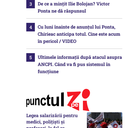
De ce a mințit Ilie Bolojan? Victor
Ponta ne dă răspunsul
Cu luni înainte de anunțul lui Ponta,
Chirieac anticipa totul. Cine este acum
în pericol / VIDEO
Ultimele informații după atacul asupra
ANCPI. Când va fi pus sistemul în
funcțiune
Legea salarizării pentru
medici, polițiști și
profesori, la fel ca