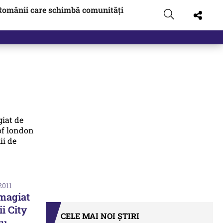
Românii care schimbă comunități
2011
magiat
i City
CELE MAI NOI ȘTIRI
ru