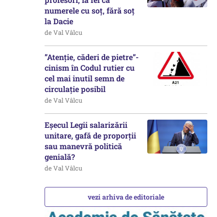
numerele cu soț, fără soț
la Dacie
de Val Vâlcu
”Atenție, căderi de pietre”-
cinism în Codul rutier cu
cel mai inutil semn de
circulație posibil
de Val Vâlcu
Eșecul Legii salarizării
unitare, gafă de proporții
sau manevră politică
genială?
de Val Vâlcu
vezi arhiva de editoriale