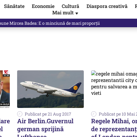
Sănătate
Economie
Cultură
Diaspora creativă
Mai mult
▼
ictor Ponta ne dă răspunsul
Publicat pe 21 Aug 2017
Publicat pe 10 Mai 
lare
Air Berlin.Guvernul
Regele Mihai, o
el
german sprijină
de reprezentanţi
c
Lufthansa
of London pent