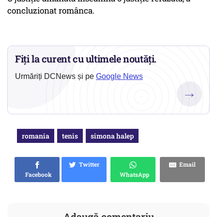
concluzionat românca.
Fiți la curent cu ultimele noutăți.
Urmăriți DCNews și pe
Google News
→
romania
tenis
simona halep
Twitter
Email
Facebook
WhatsApp
Adaugă comentariu