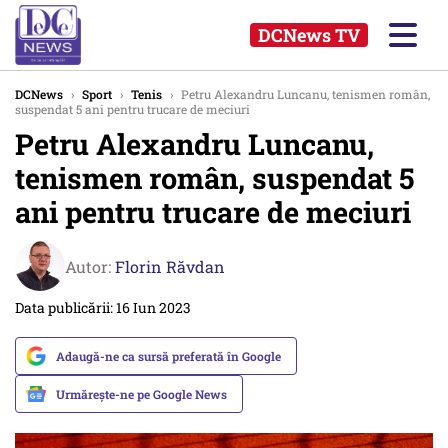
DCNews TV
DCNews
›
Sport
›
Tenis
›
Petru Alexandru Luncanu, tenismen român,
suspendat 5 ani pentru trucare de meciuri
Petru Alexandru Luncanu,
tenismen român, suspendat 5
ani pentru trucare de meciuri
Autor:
Florin Răvdan
Data publicării: 16 Iun 2023
Adaugă-ne ca sursă preferată în Google
Urmărește-ne pe Google News