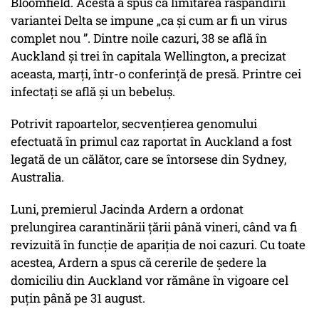
Bloomfield. Acesta a spus că limitarea răspândirii
variantei Delta se impune „ca și cum ar fi un virus
complet nou ”. Dintre noile cazuri, 38 se află în
Auckland și trei în capitala Wellington, a precizat
aceasta, marți, într-o conferință de presă. Printre cei
infectați se află și un bebeluș.
Potrivit rapoartelor, secvențierea genomului
efectuată în primul caz raportat în Auckland a fost
legată de un călător, care se întorsese din Sydney,
Australia.
Luni, premierul Jacinda Ardern a ordonat
prelungirea carantinării țării până vineri, când va fi
revizuită în funcție de apariția de noi cazuri. Cu toate
acestea, Ardern a spus că cererile de ședere la
domiciliu din Auckland vor rămâne în vigoare cel
puțin până pe 31 august.