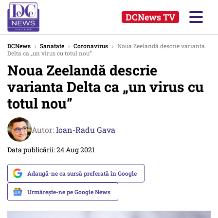
DCNews TV
DCNews
›
Sanatate
›
Coronavirus
›
Noua Zeelandă descrie varianta
Delta ca „un virus cu totul nou”
Noua Zeelandă descrie
varianta Delta ca „un virus cu
totul nou”
Autor:
Ioan-Radu Gava
Data publicării: 24 Aug 2021
Adaugă-ne ca sursă preferată în Google
Urmărește-ne pe Google News