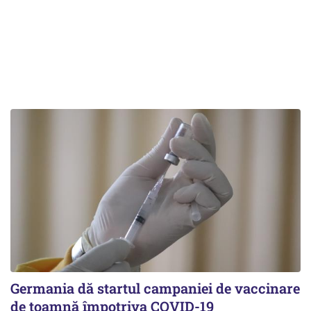
Germania dă startul campaniei de vaccinare
de toamnă împotriva COVID-19