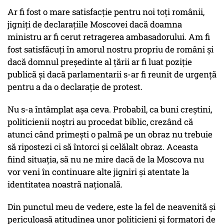
Ar fi fost o mare satisfacție pentru noi toți românii,
jigniți de declarațiile Moscovei dacă doamna
ministru ar fi cerut retragerea ambasadorului. Am fi
fost satisfăcuți în amorul nostru propriu de români și
dacă domnul președinte al țării ar fi luat poziție
publică și dacă parlamentarii s-ar fi reunit de urgență
pentru a da o declarație de protest.
Nu s-a întâmplat așa ceva. Probabil, ca buni creștini,
politicienii noștri au procedat biblic, crezând că
atunci când primești o palmă pe un obraz nu trebuie
să ripostezi ci să întorci și celălalt obraz. Aceasta
fiind situația, să nu ne mire dacă de la Moscova nu
vor veni în continuare alte jigniri și atentate la
identitatea noastră națională.
Din punctul meu de vedere, este la fel de neavenită și
periculoasă atitudinea unor politicieni și formatori de