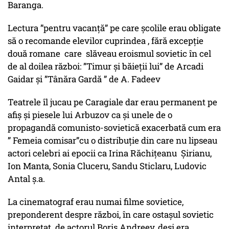
Baranga.
Lectura ”pentru vacanță” pe care școlile erau obligate
să o recomande elevilor cuprindea , fără excepție
două romane care slăveau eroismul sovietic în cel
de al doilea război: ”Timur și băieții lui” de Arcadi
Gaidar și ”Tânăra Gardă ” de A. Fadeev
Teatrele îl jucau pe Caragiale dar erau permanent pe
afiș și piesele lui Arbuzov ca și unele de o
propagandă comunisto-sovietică exacerbată cum era
” Femeia comisar”cu o distribuție din care nu lipseau
actori celebri ai epocii ca Irina Răchițeanu Șirianu,
Ion Manta, Sonia Cluceru, Sandu Sticlaru, Ludovic
Antal ș.a.
La cinematograf erau numai filme sovietice,
preponderent despre război, în care ostașul sovietic
interpretat de actorul Boris Andreev, deși era