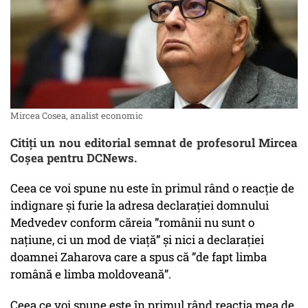
Mircea Cosea, analist economic
Citiți un nou editorial semnat de profesorul Mircea
Coșea pentru DCNews.
Ceea ce voi spune nu este în primul rând o reacție de
indignare și furie la adresa declarației domnului
Medvedev conform căreia ”românii nu sunt o
națiune, ci un mod de viață” și nici a declarației
doamnei Zaharova care a spus că ”de fapt limba
română e limba moldoveană”.
Ceea ce voi spune este în primul rând reacția mea de