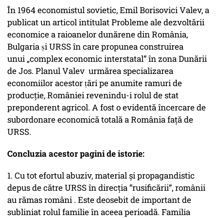
În 1964 economistul sovietic, Emil Borisovici Valev, a
publicat un articol intitulat Probleme ale dezvoltării
economice a raioanelor dunărene din România,
Bulgaria ṣi URSS în care propunea construirea
unui „complex economic interstatal” în zona Dunării
de Jos. Planul Valev urmărea specializarea
economiilor acestor ṭări pe anumite ramuri de
producție, României revenindu-i rolul de stat
preponderent agricol. A fost o evidentă încercare de
subordonare economică totală a România față de
URSS.
Concluzia acestor pagini de istorie:
1. Cu tot efortul abuziv, material și propagandistic
depus de către URSS în direcția ”rusificării”, românii
au rămas români . Este deosebit de important de
subliniat rolul familie în aceea perioadă. Familia