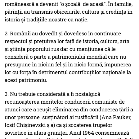
românească a devenit ”o școală de acasă”. În familie,
părinții au transmis obiceiurile, cultura și credința în
istoria și tradițiile noastre ca nație.
2. Românii au dovedit și dovedesc în continuare
respectul și prețuirea lor față de istoria, cultura, arta
și știința poporului rus dar cu mențiunea că le
consideră o parte a patrimoniului mondial care nu
presupune în niciun fel și în nicio formă, impunerea
lor cu forța în detrimentul contribuțiilor naționale la
acest patrimoniu.
3. Nu trebuie considerată a fi nostalgică
recunoașterea meritelor conducerii comuniste de
atunci care a reușit eliminarea din conducerea țării a
unor persoane susținători ai rusificării (Ana Pauker,
Iosif Chișinevski ș.a) ca și scoaterea trupelor
sovietice în afara graniței. Anul 1964 consemnează