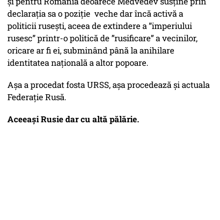
și pentru România deoarece Medvedev susține prin
declarația sa o poziție veche dar încă activă a
politicii rusești, aceea de extindere a ”imperiului
rusesc” printr-o politică de ”rusificare” a vecinilor,
oricare ar fi ei, subminând până la anihilare
identitatea națională a altor popoare.
Așa a procedat fosta URSS, așa procedează și actuala
Federație Rusă.
Aceeași Rusie dar cu altă pălărie.