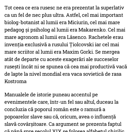
Tot ceea ce era rusesc ne era prezentat la superlativ
ca un fel de nec plus ultra. Astfel, cel mai important
biolog-botanist al lumii era Miciurin, cel mai mare
pedagog și psiholog al lumii era Makarenko. Cel mai
mare agronom al lumii era Lâsenco. Rachetele erau
invenția exclusivă a rusului Țiolcovski iar cel mai
mare scriitor al lumii era Maxim Gorki. Se mergea
atât de departe cu aceste exagerări ale succeselor
rusești încât ni se spunea că cea mai productivă vacă
de lapte la nivel mondial era vaca sovietică de rasa
Kostroma
Manualele de istorie puneau accentul pe
evenimentele care, într-un fel sau altul, duceau la
concluzia că poporul român este o ramură a
popoarelor slave sau că, oricum, avea o influență
slavă covârșitoare. Ca argument se prezenta faptul
că până spre secolul XIX se folosea alfabetul chirilic