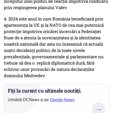
începutul unei politici de reacție împotriva rusificării
prin respingerea planului Valev.
4. 2024 este anul în care România beneficiază prin
apartenența la UE și la NATO de cea mai puternică
protecție împotriva oricărei încercări a Federației
Ruse de a atenta la suveranitatea și la identitatea
noastră națională dar asta nu înseamnă că actualii
noștri decidenți politici, de la toate nivele
prezidențiale, guvernamentale și parlamentare nu
trebuie să dea o replică diplomatică dură, fără
echivoc unor provocări de natura declarațiilor
domnului Medvedev.
Fiți la curent cu ultimele noutăți.
Urmăriți DCNews și pe
Google News
→