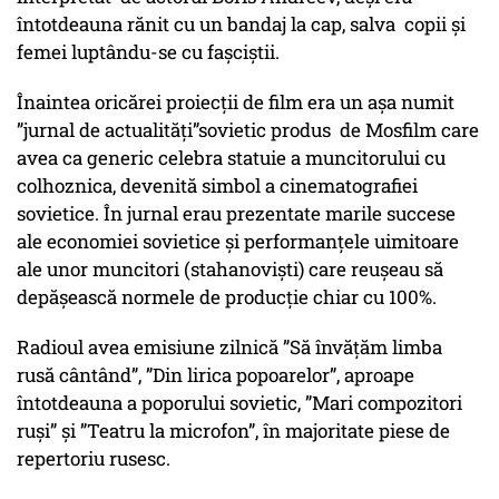
întotdeauna rănit cu un bandaj la cap, salva copii și
femei luptându-se cu fașciștii.
Înaintea oricărei proiecții de film era un așa numit
”jurnal de actualități”sovietic produs de Mosfilm care
avea ca generic celebra statuie a muncitorului cu
colhoznica, devenită simbol a cinematografiei
sovietice. În jurnal erau prezentate marile succese
ale economiei sovietice și performanțele uimitoare
ale unor muncitori (stahanoviști) care reușeau să
depășească normele de producție chiar cu 100%.
Radioul avea emisiune zilnică ”Să învățăm limba
rusă cântând”, ”Din lirica popoarelor”, aproape
întotdeauna a poporului sovietic, ”Mari compozitori
ruși” și ”Teatru la microfon”, în majoritate piese de
repertoriu rusesc.