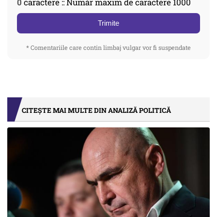
0
caractere :: Număr maxim de caractere 1000
Trimite
* Comentariile care contin limbaj vulgar vor fi suspendate
CITEȘTE MAI MULTE DIN ANALIZĂ POLITICĂ