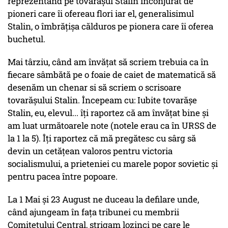
reprezentând pe tovarășul Stalin înconjurat de
pioneri care îi ofereau flori iar el, generalisimul
Stalin, o îmbrățișa călduros pe pionera care îi oferea
buchetul.
Mai târziu, când am învățat să scriem trebuia ca în
fiecare sâmbătă pe o foaie de caiet de matematică să
desenăm un chenar si să scriem o scrisoare
tovarășului Stalin. Începeam cu: Iubite tovarășe
Stalin, eu, elevul... îți raportez că am învățat bine și
am luat următoarele note (notele erau ca în URSS de
la 1 la 5). Îți raportez că mă pregătesc cu sârg să
devin un cetățean valoros pentru victoria
socialismului, a prieteniei cu marele popor sovietic și
pentru pacea între popoare.
La 1 Mai și 23 August ne duceau la defilare unde,
când ajungeam în fața tribunei cu membrii
Comitetului Central, strigam lozinci pe care le