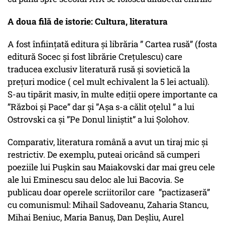
A doua filă de istorie: Cultura, literatura
A fost înființată editura și librăria ” Cartea rusă” (fosta
editură Socec și fost librărie Crețulescu) care
traducea exclusiv literatură rusă și sovietică la
prețuri modice ( cel mult echivalent la 5 lei actuali).
S-au tipărit masiv, în multe ediții opere importante ca
”Război și Pace” dar și ”Așa s-a călit oțelul ” a lui
Ostrovski ca și ”Pe Donul liniștit” a lui Șolohov.
Comparativ, literatura română a avut un tiraj mic și
restrictiv. De exemplu, puteai oricând să cumperi
poeziile lui Pușkin sau Maiakovski dar mai greu cele
ale lui Eminescu sau deloc ale lui Bacovia. Se
publicau doar operele scriitorilor care ”pactizaseră”
cu comunismul: Mihail Sadoveanu, Zaharia Stancu,
Mihai Beniuc, Maria Banuș, Dan Deșliu, Aurel