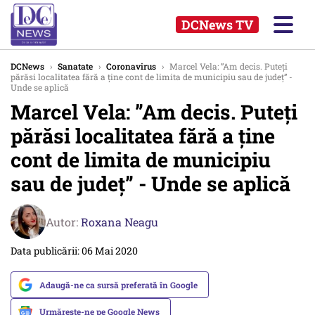
DCNews TV
DCNews
›
Sanatate
›
Coronavirus
›
Marcel Vela: ”Am decis. Puteți
părăsi localitatea fără a ține cont de limita de municipiu sau de județ” -
Unde se aplică
Marcel Vela: ”Am decis. Puteți
părăsi localitatea fără a ține
cont de limita de municipiu
sau de județ” - Unde se aplică
Autor:
Roxana Neagu
Data publicării: 06 Mai 2020
Adaugă-ne ca sursă preferată în Google
Urmărește-ne pe Google News