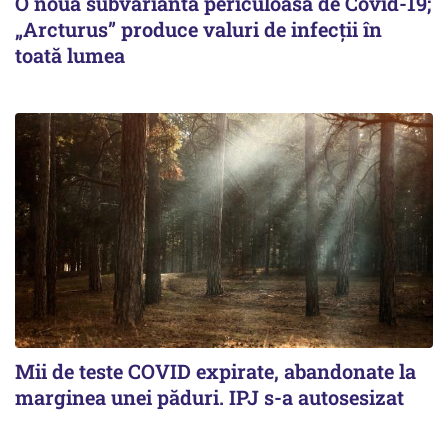
O nouă subvariantă periculoasă de Covid-19;
„Arcturus” produce valuri de infecții în
toată lumea
Mii de teste COVID expirate, abandonate la
marginea unei păduri. IPJ s-a autosesizat