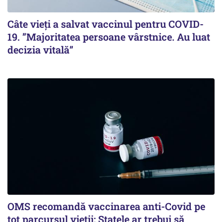
Câte vieți a salvat vaccinul pentru COVID-
19. ”Majoritatea persoane vârstnice. Au luat
decizia vitală”
OMS recomandă vaccinarea anti-Covid pe
tot parcursul vieții: Statele ar trebui să