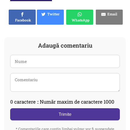
Twitter
Email
Facebook
WhatsApp
Adaugă comentariu
0
caractere :: Număr maxim de caractere 1000
Trimite
* Comentariile care contin limbaj vulgar vor fi suspendate