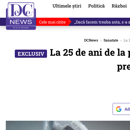
Ultimele știri
Politică
Război
Cele mai citite
Victor Ponta, anunț despre noul
DCNews
›
Sanatate
›
La 2
La 25 de ani de la
pre
Ad