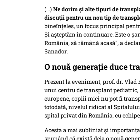
(...)
Ne dorim și alte tipuri de transpl
discuții pentru un nou tip de transpl
bineînțeles, un focus principal pen
Și așteptăm în continuare. Este o șan
România, să rămână acasă”, a declar
Sanador.
O nouă generație duce tra
Prezent la eveniment, prof. dr. Vlad
unui centru de transplant pediatric,
europene, copiii mici nu pot fi transp
totodată, nivelul ridicat al Spitalul
spital privat din România, cu echipe 
Acesta a mai subliniat și importanța 
spunând că există deja o nouă genera