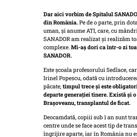
Dar aici vorbim de Spitalul SANADOR
din România.
Pe de o parte, prin dot
uman, și anume ATI, care, cu mândrie
SANADOR am realizat și realizăm toat
complexe.
Mi-aș dori ca într-o zi toa
SANADOR.
Este școala profesorului Sedlace, car
Irinel Popescu, odată cu introducerea
păcate,
timpul trece și este obligato
departe generației tinere. Există și 
Brașoveanu, transplantul de ficat.
Deocamdată, copiii sub 1 an sunt tran
centre unde se face acest tip de trans
îngrijire aparte, iar în România nu es