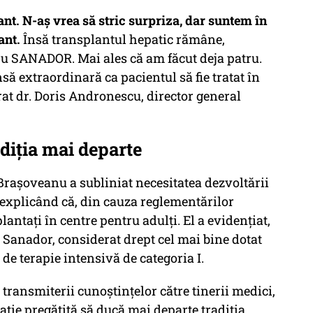
ant. N-aș vrea să stric surpriza, dar suntem în
ant.
Însă transplantul hepatic rămâne,
tru SANADOR. Mai ales că am făcut deja patru.
să extraordinară ca pacientul să fie tratat în
at dr. Doris Andronescu, director general
diția mai departe
 Brașoveanu a subliniat necesitatea dezvoltării
 explicând că, din cauza reglementărilor
lantați în centre pentru adulți. El a evidențiat,
ui Sanador, considerat drept cel mai bine dotat
de terapie intensivă de categoria I.
transmiterii cunoștințelor către tinerii medici,
ție pregătită să ducă mai departe tradiția