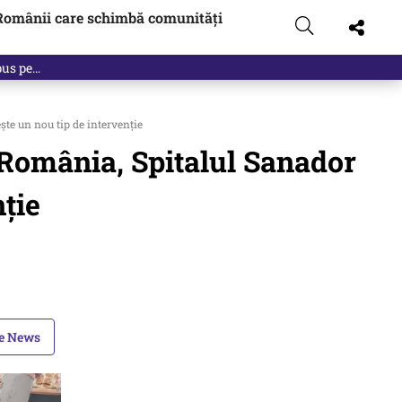
Românii care schimbă comunități
te un nou tip de intervenție
n România, Spitalul Sanador
nție
le News