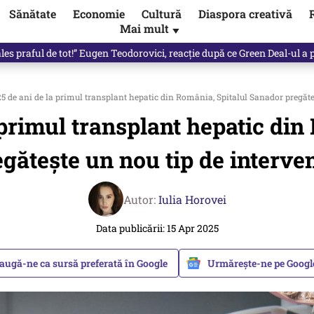
Sănătate
Economie
Cultură
Diaspora creativă
Mai mult
▼
 partid și viitorul său politic / video
5 de ani de la primul transplant hepatic din România, Spitalul Sanador pregăteș
 primul transplant hepatic di
gătește un nou tip de interve
Autor:
Iulia Horovei
Data publicării: 15 Apr 2025
augă-ne ca sursă preferată în Google
Urmărește-ne pe Goog