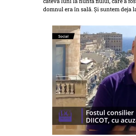
câteva luni la nunta fiului, care a f
domnul era în sală. Și suntem deja la