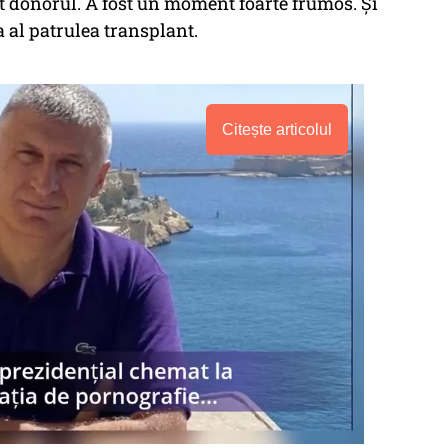
ost donorul. A fost un moment foarte frumos. Și
 al patrulea transplant.
Citește articolul