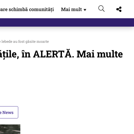
are schimbă comunități
Mai mult
▼
 lebede au fost găsite moarte
ățile, în ALERTĂ. Mai multe
le News