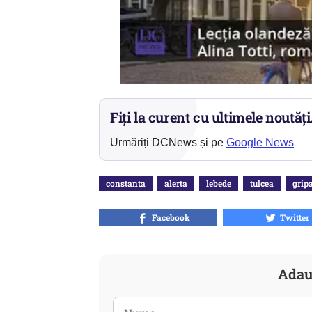
Fiți la curent cu ultimele noutăți
Urmăriți DCNews și pe
Google News
constanta
alerta
lebede
tulcea
grip
Facebook
Twitter
Adau