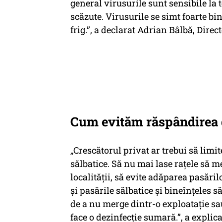
general virusurile sunt sensibile la t
scăzute. Virusurile se simt foarte bin
frig.”, a declarat Adrian Bâlbă, Dire
Cum evităm răspândirea g
„Crescătorul privat ar trebui să limi
sălbatice. Să nu mai lase rațele să me
localității, să evite adăparea pasări
și pasările sălbatice și bineînțeles 
de a nu merge dintr-o exploatație sau
face o dezinfecție sumară.”, a explic