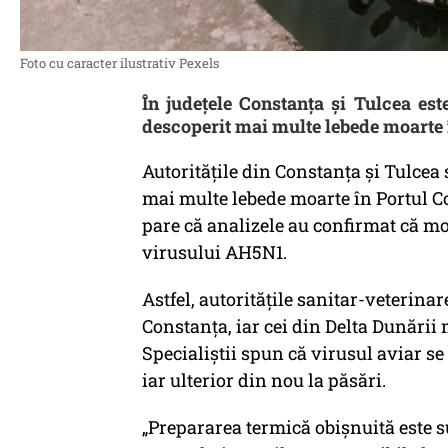
Foto cu caracter ilustrativ Pexels
În județele Constanța și Tulcea est
descoperit mai multe lebede moarte î
Autoritățile din Constanța și Tulcea 
mai multe lebede moarte în Portul Co
pare că analizele au confirmat că mo
virusului AH5N1.
Astfel, autoritățile sanitar-veterinar
Constanța, iar cei din Delta Dunării
Specialiștii spun că virusul aviar se
iar ulterior din nou la păsări.
„Prepararea termică obișnuită este su