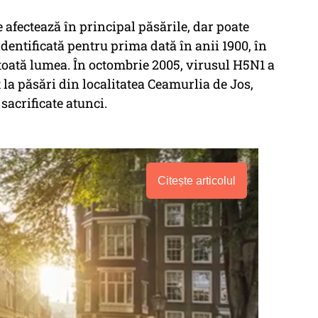
e afectează în principal păsările, dar poate
identificată pentru prima dată în anii 1900, în
în toată lumea. În octombrie 2005, virusul H5N1 a
t la păsări din localitatea Ceamurlia de Jos,
 sacrificate atunci.
Citește articolul