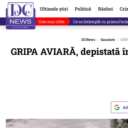
Ultimele știri
Politică
Război
Cri
Cele mai citite
Ce se întâmplă cu primul bulet
DCNews
›
Sanatate
›
GRIPA
GRIPA AVIARĂ, depistată în
Ad