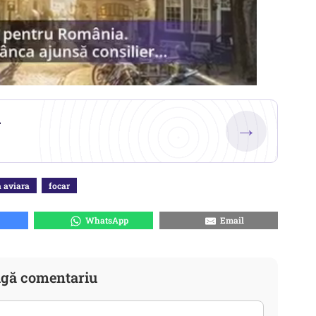
.
→
a aviara
focar
WhatsApp
Email
gă comentariu