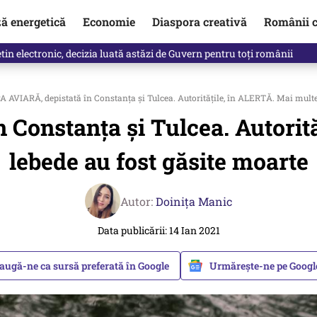
ză energetică
Economie
Diaspora creativă
Românii c
in electronic, decizia luată astăzi de Guvern pentru toți românii
 AVIARĂ, depistată în Constanța și Tulcea. Autoritățile, în ALERTĂ. Mai multe
 Constanța și Tulcea. Autorit
lebede au fost găsite moarte
Autor:
Doinița Manic
Data publicării: 14 Ian 2021
augă-ne ca sursă preferată în Google
Urmărește-ne pe Goog