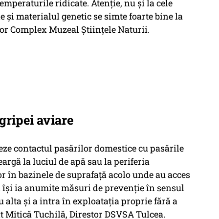
emperaturile ridicate. Atenție, nu și la cele
e și materialul genetic se simte foarte bine la
ctor Complex Muzeal Științele Naturii.
ripei aviare
teze contactul pasărilor domestice cu pasările
argă la luciul de apă sau la periferia
lor în bazinele de suprafață acolo unde au acces
să își ia anumite măsuri de prevenție în sensul
 alta și a intra în exploatația proprie fără a
at Mitică Tuchilă, Direstor DSVSA Tulcea.