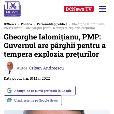
DCNews TV
DCNews
›
Politica
›
Personalități politice
›
Gheorghe Ialomițianu,
PMP: Guvernul are pârghii pentru a tempera explozia prețurilor
Gheorghe Ialomițianu, PMP:
Guvernul are pârghii pentru a
tempera explozia prețurilor
Autor:
Crişan Andreescu
Data publicării: 10 Mar 2022
Adaugă-ne ca sursă preferată în Google
Urmărește-ne pe Google News