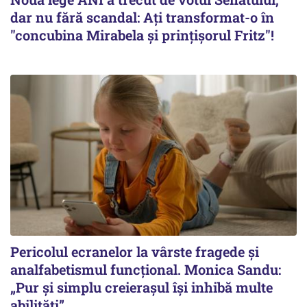
dar nu fără scandal: Ați transformat-o în
"concubina Mirabela şi prinţişorul Fritz"!
Pericolul ecranelor la vârste fragede și
analfabetismul funcțional. Monica Sandu:
„Pur și simplu creierașul își inhibă multe
abilități”