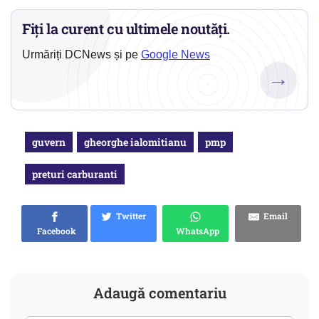
Fiți la curent cu ultimele noutăți.
Urmăriți DCNews și pe
Google News
→
guvern
gheorghe ialomitianu
pmp
preturi carburanti
Twitter
Email
Facebook
WhatsApp
Adaugă comentariu