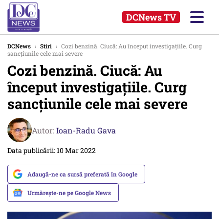
DCNews TV
DCNews
›
Stiri
›
Cozi benzină. Ciucă: Au început investigațiile. Curg
sancțiunile cele mai severe
Cozi benzină. Ciucă: Au
început investigațiile. Curg
sancțiunile cele mai severe
Autor:
Ioan-Radu Gava
Data publicării: 10 Mar 2022
Adaugă-ne ca sursă preferată în Google
Urmărește-ne pe Google News