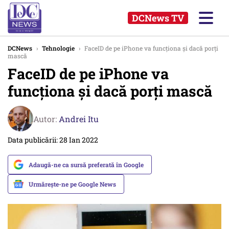
DCNews TV
DCNews
›
Tehnologie
›
FaceID de pe iPhone va funcţiona şi dacă porți
mască
FaceID de pe iPhone va
funcţiona şi dacă porți mască
Autor:
Andrei Itu
Data publicării: 28 Ian 2022
Adaugă-ne ca sursă preferată în Google
Urmărește-ne pe Google News