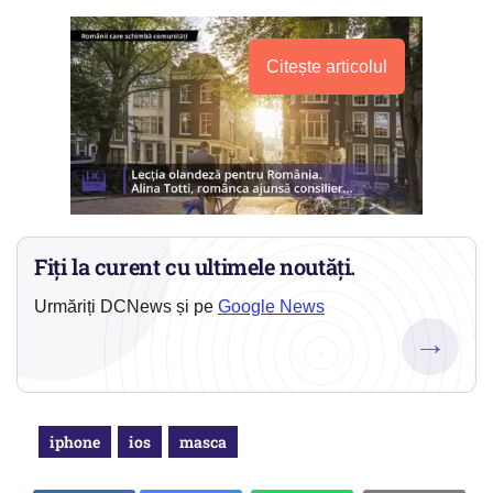
Citește articolul
Fiți la curent cu ultimele noutăți.
Urmăriți DCNews și pe
Google News
→
iphone
ios
masca