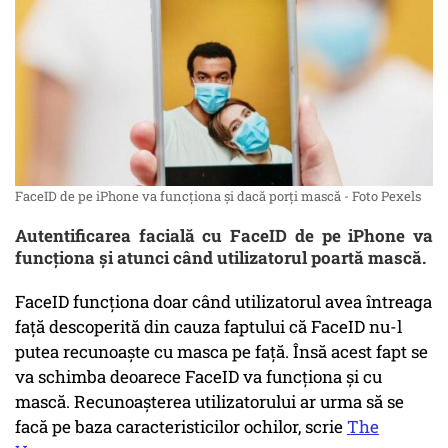
FaceID de pe iPhone va funcţiona şi dacă porți mască - Foto Pexels
Autentificarea facială cu FaceID de pe iPhone va
funcționa şi atunci când utilizatorul poartă mască.
FaceID funcţiona doar când utilizatorul avea întreaga
faţă descoperită din cauza faptului că FaceID nu-l
putea recunoaște cu masca pe față. Însă acest fapt se
va schimba deoarece FaceID va funcţiona şi cu
mască. Recunoaşterea utilizatorului ar urma să se
facă pe baza caracteristicilor ochilor, scrie
The