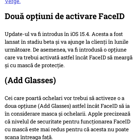
Verge.
Două opțiuni de activare FaceID
Update-ul va fi introdus în iOS 15.4. Acesta a fost
lansat în stadiu beta şi va ajunge la clienți în lunile
următoare. De asemenea, va fi introdusă o opţiune
care va trebui activată astfel încât FaceID să meargă
şi cu mască de protecție.
(Add Glasses)
Cei care poartă ochelari vor trebui să activeze o a
doua opţiune (Add Glasses) astfel încât FaceID să ia
în considerare masca și ochelarii. Apple precizează
că nivelul de securitate pentru funcţionarea FaceID
cu mască este mai redus pentru că acesta nu poate
scana întreaga faţă.