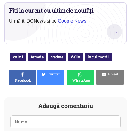
Fiți la curent cu ultimele noutăți.
Urmăriți DCNews și pe
Google News
→
caini
femeie
vedete
delia
lacul morii
Twitter
Email
Facebook
WhatsApp
Adaugă comentariu