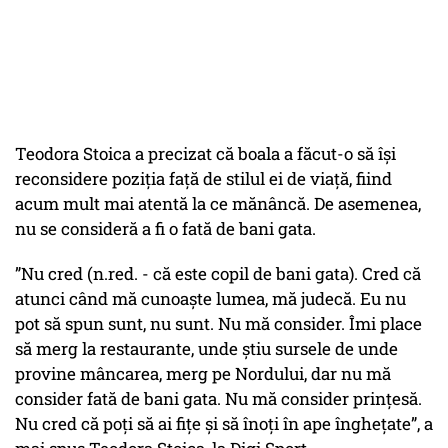
Teodora Stoica a precizat că boala a făcut-o să își
reconsidere poziția față de stilul ei de viață, fiind
acum mult mai atentă la ce mănâncă. De asemenea,
nu se consideră a fi o fată de bani gata.
”Nu cred (n.red. - că este copil de bani gata). Cred că
atunci când mă cunoaște lumea, mă judecă. Eu nu
pot să spun sunt, nu sunt. Nu mă consider. Îmi place
să merg la restaurante, unde știu sursele de unde
provine mâncarea, merg pe Nordului, dar nu mă
consider fată de bani gata. Nu mă consider prințesă.
Nu cred că poți să ai fițe și să înoți în ape înghețate”, a