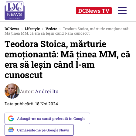
DCNews TV
DCNews
›
Lifestyle
›
Vedete
›
Teodora Stoica, mărturie emoționantă:
Mă ținea MM, că era să leșin când l-am cunoscut
Teodora Stoica, mărturie
emoționantă: Mă ținea MM, că
era să leșin când l-am
cunoscut
Autor:
Andrei Itu
Data publicării: 18 Noi 2024
Adaugă-ne ca sursă preferată în Google
Urmărește-ne pe Google News