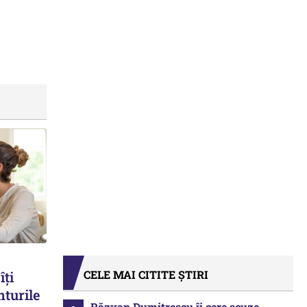
CELE MAI CITITE ȘTIRI
îți
nturile
Răzvan Dumitrescu îi cere scuze,