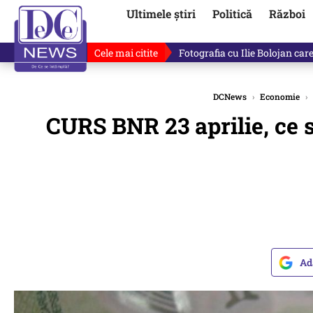
Ultimele știri
Politică
Război
Cele mai citite
Ilie Bolojan, gafă în direct de
DCNews
›
Economie
›
CURS BNR 23 aprilie, ce
Ad