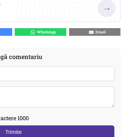
.
→
WhatsApp
Email
gă comentariu
actere 1000
Trimite