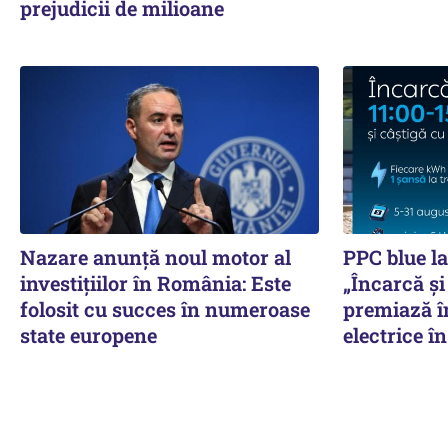
prejudicii de milioane
Nazare anunță noul motor al
PPC blue l
investițiilor în România: Este
„Încarcă și
folosit cu succes în numeroase
premiază î
state europene
electrice î