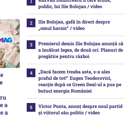
public, lui Ilie Bolojan / video
Ilie Bolojan, gafă în direct despre
„omul harnic“ / video
Premierul demis Ilie Bolojan anunță că
a încălcat legea, de două ori. Planuri de
pregătire pentru război
„Dacă facem treaba asta, s-a ales
te
praful de tot!” Eugen Teodorovici,
e
reacție după ce Green Deal-ul a pus pe
butuci energia României
tru
e a
Victor Ponta, anunț despre noul partid
e a
și viitorul său politic / video