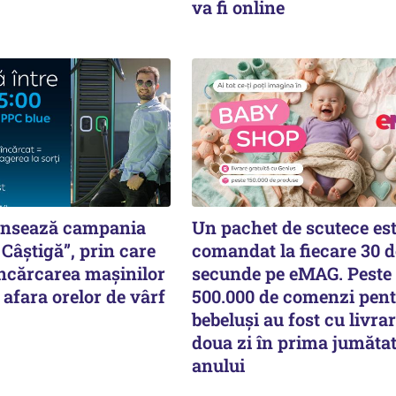
va fi online
ansează campania
Un pachet de scutece es
 Câștigă”, prin care
comandat la fiecare 30 d
ncărcarea mașinilor
secunde pe eMAG. Peste
n afara orelor de vârf
500.000 de comenzi pen
bebeluși au fost cu livrar
doua zi în prima jumătat
anului