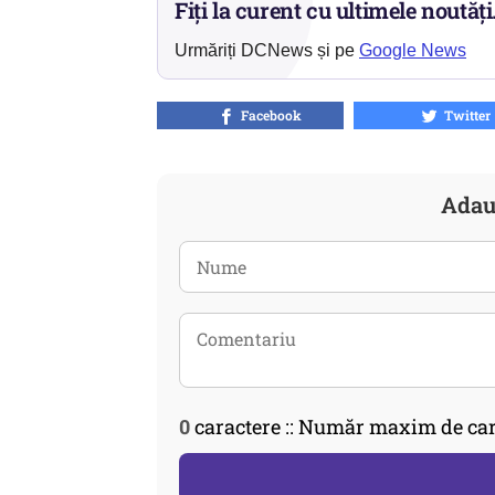
Fiți la curent cu ultimele noutăți
Urmăriți DCNews și pe
Google News
Facebook
Twitter
Adau
0
caractere :: Număr maxim de car