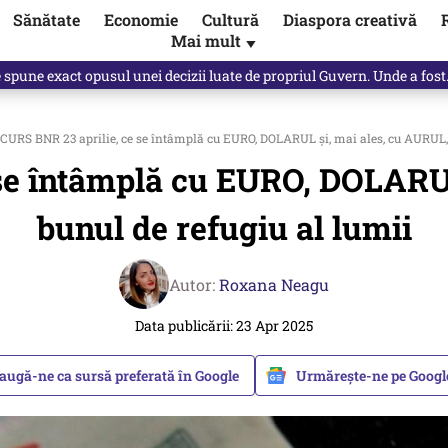
Sănătate
Economie
Cultură
Diaspora creativă
Mai mult
▼
spre „omul harnic“ / video
CURS BNR 23 aprilie, ce se întâmplă cu EURO, DOLARUL și, mai ales, cu AURUL, 
 se întâmplă cu EURO, DOLARUL
bunul de refugiu al lumii
Autor:
Roxana Neagu
Data publicării: 23 Apr 2025
augă-ne ca sursă preferată în Google
Urmărește-ne pe Goog