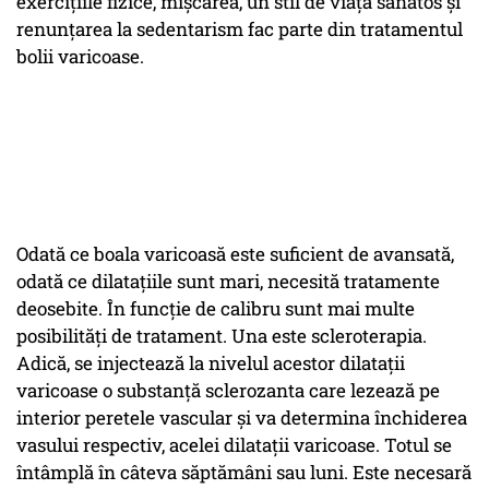
exercițiile fizice, mișcarea, un stil de viață sănătos și
renunțarea la sedentarism fac parte din tratamentul
bolii varicoase.
Odată ce boala varicoasă este suficient de avansată,
odată ce dilatațiile sunt mari, necesită tratamente
deosebite. În funcție de calibru sunt mai multe
posibilități de tratament. Una este scleroterapia.
Adică, se injectează la nivelul acestor dilatații
varicoase o substanță sclerozanta care lezează pe
interior peretele vascular și va determina închiderea
vasului respectiv, acelei dilatații varicoase. Totul se
întâmplă în câteva săptămâni sau luni. Este necesară