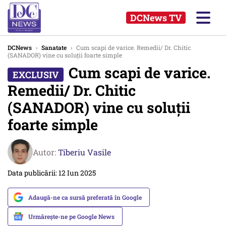
DCNews TV
DCNews
›
Sanatate
›
Cum scapi de varice. Remedii/ Dr. Chitic
(SANADOR) vine cu soluții foarte simple
Cum scapi de varice.
Remedii/ Dr. Chitic
(SANADOR) vine cu soluții
foarte simple
Autor:
Tiberiu Vasile
Data publicării: 12 Iun 2025
Adaugă-ne ca sursă preferată în Google
Urmărește-ne pe Google News