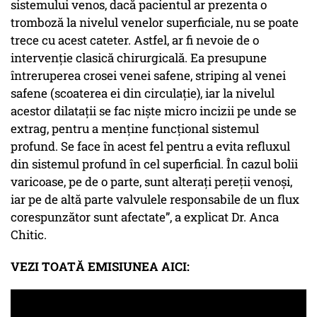
sistemului venos, dacă pacientul ar prezenta o
tromboză la nivelul venelor superficiale, nu se poate
trece cu acest cateter. Astfel, ar fi nevoie de o
intervenție clasică chirurgicală. Ea presupune
întreruperea crosei venei safene, striping al venei
safene (scoaterea ei din circulație), iar la nivelul
acestor dilatații se fac niște micro incizii pe unde se
extrag, pentru a menține funcțional sistemul
profund. Se face în acest fel pentru a evita refluxul
din sistemul profund în cel superficial. În cazul bolii
varicoase, pe de o parte, sunt alterați pereții venoși,
iar pe de altă parte valvulele responsabile de un flux
corespunzător sunt afectate”, a explicat Dr. Anca
Chitic.
VEZI TOATĂ EMISIUNEA AICI: