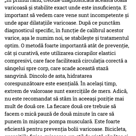
varicoasă și stabilite exact unde este insuficiența. E
important să vedem care vene sunt incompetente și
unde apar dilatațiile varicoase. După ce punctăm
diagnosticul specific, în funcție de calibrul acestor
varice, așa le numim noi, se stabilește și tratamentul
optim. O metodă foarte importantă atât de prevenție,
cât și curativă, este utilizarea ciorapilor elastici
compresivi, care face facilitează circulația corectă a
sângelui spre corp, care scade această stază
sangvină. Dincolo de asta, hidratarea
corespunzătoare este esențială. În același timp,
extrem de valoroase sunt exercițiile de mers. Adică,
nu este recomandat să stăm în aceeași poziție mai
mult de două ore. La fiecare două ore trebuie să
facem o mică pauză de două minute în care să
punem în mișcare pompa musculară. Este foarte
eficientă pentru prevenția bolii varicoase. Bicicleta,